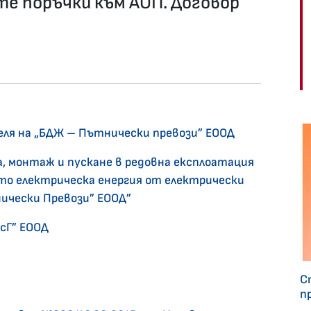
е поръчки към АОП. Договор
теля на „БДЖ – Пътнически превози” ЕООД
а, монтаж и пускане в редовна експлоатация
то електрическа енергия от електрически
ически Превози” ЕООД”
есГ” ЕООД
С
п