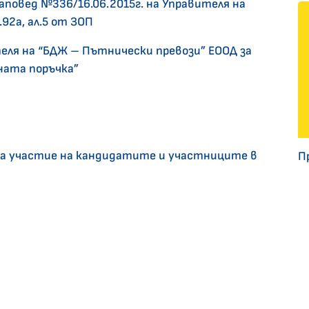
аповед №336/16.06.2015г. на Управителя на
92а, ал.5 от ЗОП
еля на “БДЖ – Пътнически превози” ЕООД за
ната поръчка”
за участие на кандидатите и участниците в
П