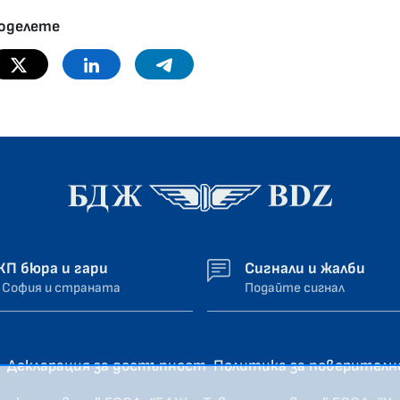
оделете
Twitter
Linkedin
Telegram
ЖП бюра и гари
Сигнали и жалби
 София и страната
Подайте сигнал
Декларация за достъпност
Политика за поверител