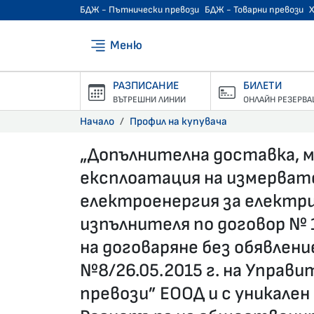
БДЖ - Пътнически превози
БДЖ - Товарни превози
Меню
РАЗПИСАНИЕ
БИЛЕТИ
ВЪТРЕШНИ ЛИНИИ
ОНЛАЙН РЕЗЕРВА
Начало
Профил на купувача
„Допълнителна доставка, 
експлоатация на измерват
електроенергия за eлектр
изпълнителя по договор № 1
на договаряне без обявлен
№8/26.05.2015 г. на Управ
превози” ЕООД и с уникале