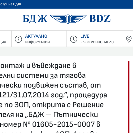
Холдинг БДЖ
БДЖ - Пъ
АКТУАЛНО
LIVE
ЦИЯ
ИНФОРМАЦИЯ
ЕЛЕКТРОННО ТАБЛО
монтаж и въвеждане в
елни системи за тягова
ически подвижен състав, от
21/31.07.2014 год.”, процедура
ие по ЗОП, открита с Решение
ителя на „БДЖ – Пътнически
н номер № 01605-2015-0007 в