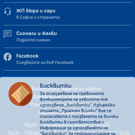
ЖП бюра и гари
в София и страната
Сигнали и жалби
Подайте сигнал
Facebook
Следвайте ни във Facebook
Бисквитки
Бисквитки
Карта на сайта
За осигуряване на правилното
Декларация за достъпност
функциониране на уебсайта ние
Политика за поверителност
използваме „бисквитки“. Избирайки
опцията „Приемам всички“ Вие се
Сигнали по ЗЗЛПСПОИН
съгласявате с ползването на всички
бисквитки в съответствие с
“БДЖ - Пътнически превози” ЕООД
Информация за използването на
“БДЖ - Товарни превози” ЕООД
“Холдинг БДЖ” ЕАД
“бисквитки”. За персонализиране на