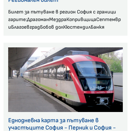
Билет за пътуване в регион София с граници
гарите:ДрагоманМездраКопривщицаСептемвр
иБлагоевградБобов долКюстендилБанкя
Еднодневна карта за пътуване в
участъците София - Перник и София -