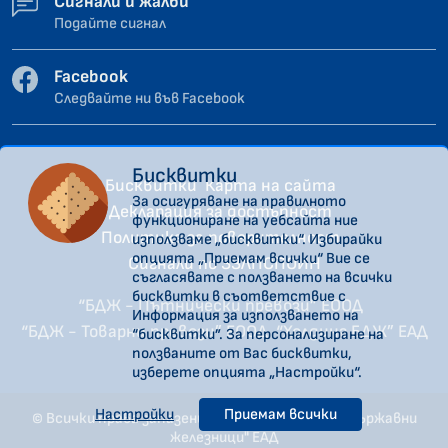
Сигнали и жалби
Подайте сигнал
Facebook
Следвайте ни във Facebook
Бисквитки
Бисквитки
Карта на сайта
За осигуряване на правилното
Декларация за достъпност
функциониране на уебсайта ние
Политика за поверителност
използваме „бисквитки“. Избирайки
опцията „Приемам всички“ Вие се
Сигнали по ЗЗЛПСПОИН
съгласявате с ползването на всички
бисквитки в съответствие с
“БДЖ - Пътнически превози” ЕООД
Информация за използването на
“БДЖ - Товарни превози” ЕООД
“Холдинг БДЖ” ЕАД
“бисквитки”. За персонализиране на
ползваните от Вас бисквитки,
изберете опцията „Настройки“.
Настройки
Приемам всички
© Всички права запазени. "Холдинг Български държавни
железници" ЕАД