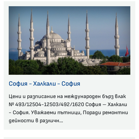
София - Халкали - София
Цени и разписание на международен бърз влак
№ 493/12504-12503/492/1620 София – Халкали
- София. Уважаеми пътници, Поради ремонтни
дейности в различн...