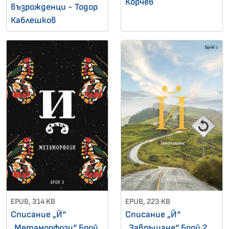
Корчев
възрожденци - Тодор
Каблешков
EPUB, 314 KB
EPUB, 223 KB
Списание „Й“
Списание „Й“
„Метаморфози“ Брой
„Завръщане“ Брой 2