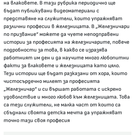
на влаковете. В тази рубрика периодично ще
бъдат публикувани видеоматериали с
представяне на служители, които упражняват
различни професии в железницата. В „Железничари
по призвание“ можете да чуете неподправени
истории за професията на железничарите, повече
подробности за това, в какво се изразява
работният им ден и да научите много любопитни
факти за влаковете и железницата като цяло.
Тези истории ще бъдат разказани от хора, които
чистосърдечно милеят за професията
„Железничар“ и си вършат работата с искрено
удоволствие и много любов към железницата. Това
са тези служители, не малка част от които са
сбъднали своята детска мечта да упражняват
точно тази своя професия