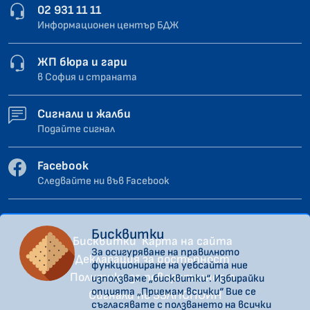
02 931 11 11
Информационен център БДЖ
ЖП бюра и гари
в София и страната
Сигнали и жалби
Подайте сигнал
Facebook
Следвайте ни във Facebook
Бисквитки
Бисквитки
Карта на сайта
За осигуряване на правилното
Декларация за достъпност
функциониране на уебсайта ние
Политика за поверителност
използваме „бисквитки“. Избирайки
опцията „Приемам всички“ Вие се
Сигнали по ЗЗЛПСПОИН
съгласявате с ползването на всички