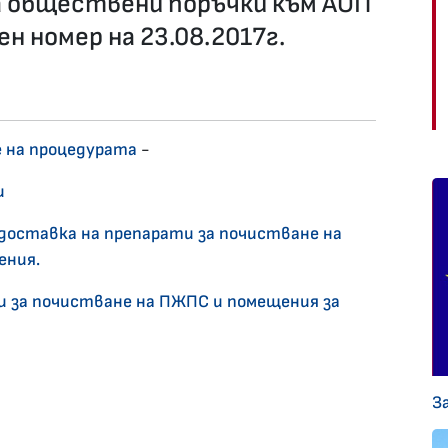
а обществени поръчки към АОП
ен номер на 23.08.2017г.
е на процедурата
-
и
доставка на препарати за почистване на
ения.
и за почистване на ПЖПС и помещения за
З