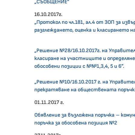
„СЪОБЩЕНИЕ”
16.10.2017г.
„Протокол по чл.181, ал.4 от ЗОП за из
разглеждането, оценка и класирането 
„Решение №28/16.10.2017г. на Управите
класиране на участниците и определян
обособени позиции с №№1,3,4, 5 и 6”.
„Решение №10/16.10.2017 г. на Управит
прекратяване на обществената поръчка
01.11.2017 г.
Обявление за възложена поръчка – кому
поръчка за обособена позиция №2