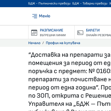
БДЖ - Пътнически превози
БДЖ - Товарни превози
Меню
РАЗПИСАНИЕ
БИЛЕТИ
ВЪТРЕШНИ ЛИНИИ
ОНЛАЙН РЕЗЕРВА
Начало
Профил на купувача
“Доставка на препарати з
помещения за период от е
поръчка с предмет: № 0160
препарати за почистване 
период от една година”. П
по ЗОП, открита с Решение 
Управителя на „БДЖ – Път