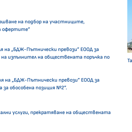
вършване на подбор на участниците,
на офертите”
ля на „БДЖ-Пътнически превози” ЕООД за
е на изпълнител на обществената поръчка по
Т
еля на „БДЖ-Пътнически превози” ЕООД за
 за обособена позиция №2”.
нални услуги, прекратяване на обществената