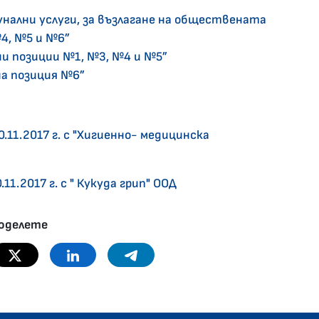
унални услуги, за възлагане на обществената
№4, №5 и №6”
ени позиции №1, №3, №4 и №5”
на позиция №6”
.11.2017 г. с "Хигиенно- медицинска 
1.2017 г. с " Кукуда грип" ООД
оделете
Twitter
Linkedin
Telegram