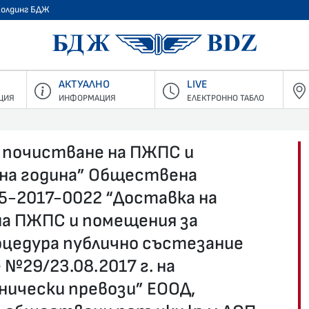
Холдинг БДЖ
БДЖ - Пъ
АКТУАЛНО
LIVE
ЦИЯ
ИНФОРМАЦИЯ
ЕЛЕКТРОННО ТАБЛО
а почистване на ПЖПС и
дна година” Обществена
5-2017-0022 “Доставка на
на ПЖПС и помещения за
роцедура публично състезание
№29/23.08.2017 г. на
нически превози” ЕООД,