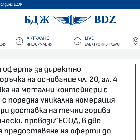
Холдинг БДЖ
БДЖ - Пъ
АКТУАЛНО
LIVE
ЦИЯ
ИНФОРМАЦИЯ
ЕЛЕКТРОННО ТАБЛО
а оферта за директно
ъчка на основание чл. 20, ал. 4
ка на метални контейнери с
 с поредна уникална номерация
 при доставка на течни горива
чески превози”ЕООД, в две
за предоставяне на оферти до