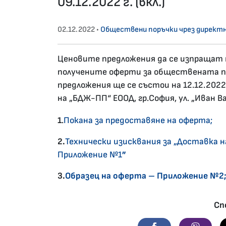
09.12.2022 г. (вкл.)
02.12.2022 •
Обществени поръчки чрез директн
Ценовите предложения да се изпращат н
получените оферти за обществената п
предложения ще се състои на 12.12.2022
на „БДЖ-ПП“ ЕООД, гр.София, ул. „Иван Ва
1
.
Покана за предоставяне на оферта;
2.
Технически изисквания за „Доставка н
Приложение №1
”
3.
Образец на оферта – Приложение №2
Сп
Facebook
Viber