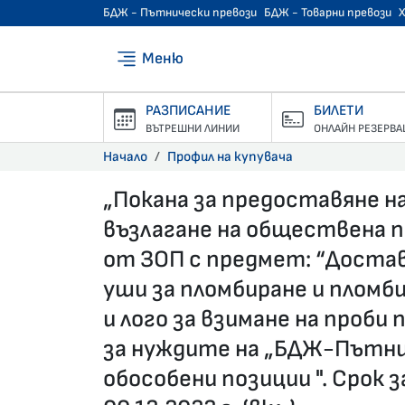
БДЖ - Пътнически превози
БДЖ - Товарни превози
Меню
РАЗПИСАНИЕ
БИЛЕТИ
ВЪТРЕШНИ ЛИНИИ
ОНЛАЙН РЕЗЕРВА
Начало
Профил на купувача
„Покана за предоставяне н
възлагане на обществена пор
от ЗОП с предмет: “Достав
уши за пломбиране и пломби
и лого за взимане на проби
за нуждите на „БДЖ-Пътни
обособени позиции ". Срок 