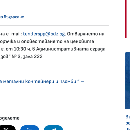
о възлагане
а e-mail:
tenderspp@bdz.bg
. Отварянето на
оръчка и оповестяването на ценовите
 г. от 10:30 ч. в Административната сграда
зов“ № 3, зала 222
а метални контейнери и пломби ” –
;
В
оделете
р
и
Twitter
Linkedin
Telegram