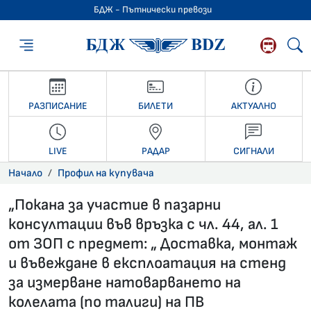
БДЖ - Пътнически превози
БДЖ - Пътниче
РАЗПИСАНИЕ
БИЛЕТИ
АКТУАЛНО
LIVE
РАДАР
СИГНАЛИ
Начало
Профил на купувача
„Покана за участие в пазарни
консултации във връзка с чл. 44, ал. 1
от ЗОП с предмет: „ Доставка, монтаж
и въвеждане в експлоатация на стенд
за измерване натоварването на
колелата (по талиги) на ПВ