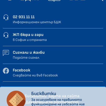
02 931 11 11
Информационен център БДЖ
ЖП бюра и гари
в София и страната
Сигнали и жалби
Подайте сигнал
Facebook
Следвайте ни във Facebook
Бисквитки
Бисквитки
Карта на сайта
За осигуряване на правилното
Декларация за достъпност
функциониране на уебсайта ние