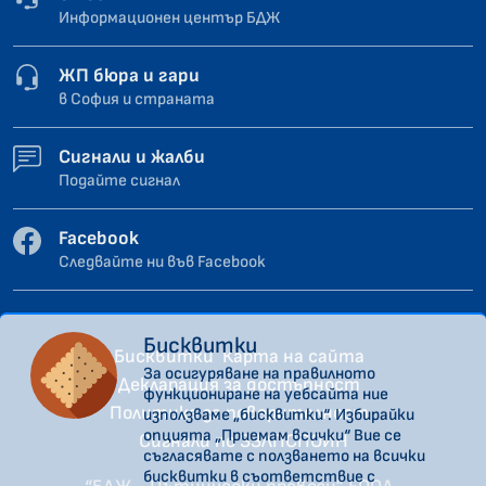
Информационен център БДЖ
ЖП бюра и гари
в София и страната
Сигнали и жалби
Подайте сигнал
Facebook
Следвайте ни във Facebook
Бисквитки
Бисквитки
Карта на сайта
За осигуряване на правилното
Декларация за достъпност
функциониране на уебсайта ние
Политика за поверителност
използваме „бисквитки“. Избирайки
опцията „Приемам всички“ Вие се
Сигнали по ЗЗЛПСПОИН
съгласявате с ползването на всички
бисквитки в съответствие с