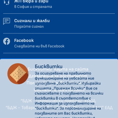
ЖП бюра и гари
в София и страната
Сигнали и жалби
Подайте сигнал
Facebook
Следвайте ни във Facebook
Бисквитки
Бисквитки
Карта на сайта
За осигуряване на правилното
Декларация за достъпност
функциониране на уебсайта ние
Политика за поверителност
използваме „бисквитки“. Избирайки
опцията „Приемам всички“ Вие се
Сигнали по ЗЗЛПСПОИН
съгласявате с ползването на всички
бисквитки в съответствие с
“БДЖ - Пътнически превози” ЕООД
Информация за използването на
“БДЖ - Товарни превози” ЕООД
“Холдинг БДЖ” ЕАД
“бисквитки”. За персонализиране на
ползваните от Вас бисквитки,