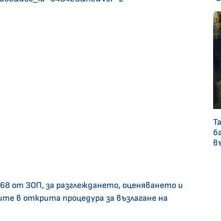
Т
б
в
. 68 от ЗОП, за разглеждането, оценяването и
те в открита процедура за възлагане на