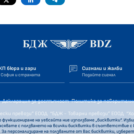
ЖП бюра и гари
Сигнали и жалби
 София и страната
Подайте сигнал
Декларация за достъпност
Политика за поверител
ески превози” ЕООД
“БДЖ - Товарни превози” ЕООД
“Х
о функциониране на уебсайта ние използваме „бисквитки“. Изб
ласявате с ползването на всички бисквитки в съответствие с
. За персонализиране на ползваните от Вас бисквитки, избере