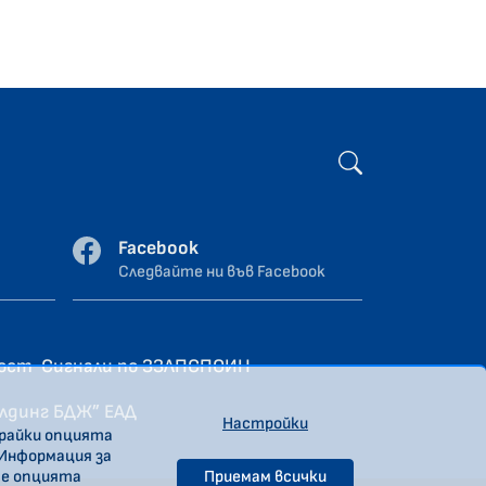
Facebook
Следвайте ни във Facebook
ност
Сигнали по ЗЗЛПСПОИН
олдинг БДЖ” ЕАД
Настройки
ирайки опцията
 Информация за
те опцията
Приемам всички