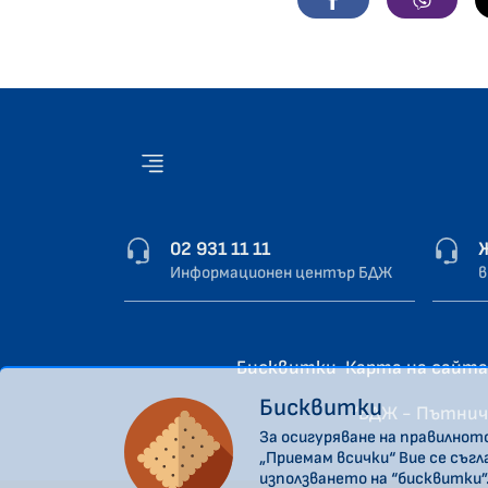
02 931 11 11
Информационен център БДЖ
в
Бисквитки
Карта на сайта
Бисквитки
“БДЖ - Пътнич
За осигуряване на правилнот
„Приемам всички“ Вие се съг
използването на “бисквитки”