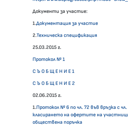
Документи за участие:
1.
Документация за участие
2.
Техническа спецификация
25.03.2015 г.
Протокол № 1
С Ъ О Б Щ Е Н И Е 1
С Ъ О Б Щ Е Н И Е 2
02.06.2015 г.
1.
Протокол № 6 по чл. 72 във връзка с чл
класирането на офертите на участници
обществена поръчка