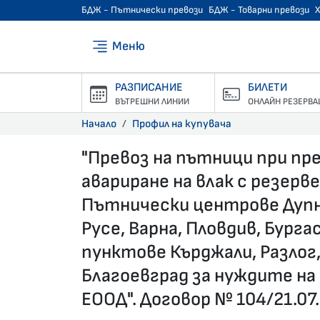
БДЖ - Пътнически превози
БДЖ - Товарни превози
Меню
РАЗПИСАНИЕ
БИЛЕТИ
ВЪТРЕШНИ ЛИНИИ
ОНЛАЙН РЕЗЕРВА
Начало
Профил на купувача
"Превоз на пътници при пр
авариране на влак с резерв
Пътнически центрове Дупни
Русе, Варна, Пловдив, Бурга
пунктове Кърджали, Разлог,
Благоевград за нуждите на
ЕООД". Договор № 104/21.07.