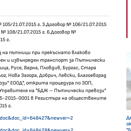
 105/21.07.2015 г. 3.Договор № 106/21.07.2015
р № 108/21.07.2015 г. 6.Договор №
15 г.
з на пътници при прекъснато влаково
рвен и извънреден транспорт за Пътнически
ца, Русе, Варна, Пловдив, Бургас, Стара
ог, Нова Загора, Добрич, Левски, Благоевград
зи" ЕООД", открита процедура по ЗОП,
а Управителя на "БДЖ – Пътнически превози"
05-2015-0001 в Регистъра на обществените
15 г.
Д
w_doc&doc_id=648427&newver=2
о
"
w_doc&doc_id=648428&newver=2