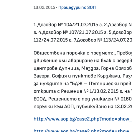
13.02.2015 •
Процедури по ЗОП
1.Договор № 104/21.07.2015 г. 2.Договор №
г. 4.Договор № 107/21.07.2015 г. 5.Догово
112/24.07.2015 г. 7.Договор № 113/24.07.20
Обществена поръчка с предмет: „Прево
движение или авариране на влак с резе
центрове Дупница, Мездра, Горна Оряхови
Загора, София и пунктове Кърджали, Разл
за нуждите на "БДЖ – Пътнически прево
открита с Решение № 1/13.02.2015 г. н
ЕООД. Решението е под уникален № 016
поръчки към АОП, публикувано на 13.02.20
http://www.aop.bg/case2.php?mode=sho
http://www.aop.bg/case2.php?mode=sho