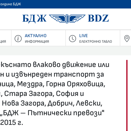
Холдинг БДЖ
БДЖ - Пъ
АКТУАЛНО
LIVE
ЦИЯ
ИНФОРМАЦИЯ
ЕЛЕКТРОННО ТАБЛО
екъснато влаково движение или
ен и извънреден транспорт за
ца, Мездра, Горна Оряховица,
с, Стара Загора, София и
 Нова Загора, Добрич, Левски,
 „БДЖ – Пътнически превози"
2015 г.