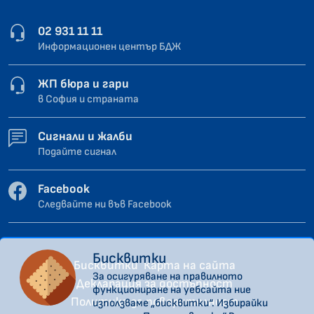
02 931 11 11
Информационен център БДЖ
ЖП бюра и гари
в София и страната
Сигнали и жалби
Подайте сигнал
Facebook
Следвайте ни във Facebook
Бисквитки
Бисквитки
Карта на сайта
За осигуряване на правилното
Декларация за достъпност
функциониране на уебсайта ние
Политика за поверителност
използваме „бисквитки“. Избирайки