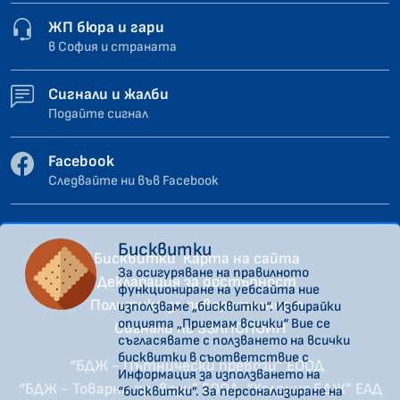
ЖП бюра и гари
в София и страната
Сигнали и жалби
Подайте сигнал
Facebook
Следвайте ни във Facebook
Бисквитки
Бисквитки
Карта на сайта
За осигуряване на правилното
Декларация за достъпност
функциониране на уебсайта ние
Политика за поверителност
използваме „бисквитки“. Избирайки
опцията „Приемам всички“ Вие се
Сигнали по ЗЗЛПСПОИН
съгласявате с ползването на всички
бисквитки в съответствие с
“БДЖ - Пътнически превози” ЕООД
Информация за използването на
“БДЖ - Товарни превози” ЕООД
“Холдинг БДЖ” ЕАД
“бисквитки”. За персонализиране на