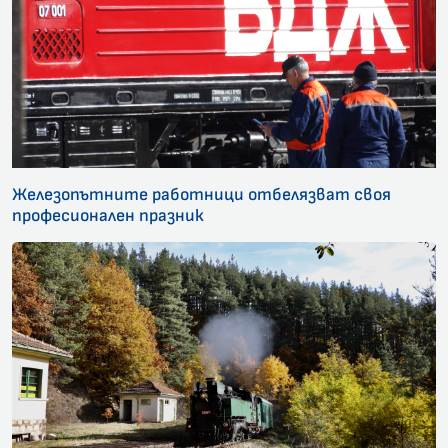
Железопътните работници отбелязват своя
професионален празник