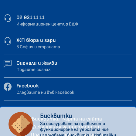
02 931 11 11
Информационен център БДЖ
ЖП бюра и гари
в София и страната
Сигнали и жалби
Подайте сигнал
Facebook
Следвайте ни във Facebook
Бисквитки
Бисквитки
Карта на сайта
За осигуряване на правилното
Декларация за достъпност
функциониране на уебсайта ние
Политика за поверителност
използваме „бисквитки“. Избирайки