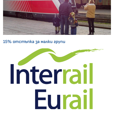
15% отстъпка за малки групи