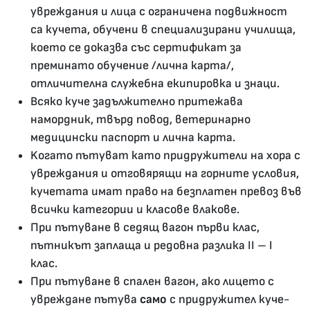
увреждания и лица с ограничена подвижност
са кучета, обучени в специализирани училища,
което се доказва със сертификат за
преминато обучение /лична карта/,
отличителна служебна екипировка и знаци.
Всяко куче задължително притежава
намордник, твърд повод, ветеринарно
медицински паспорт и лична карта.
Kогато пътуват като придружители на хора с
увреждания и отговярящи на горните условия,
кучетата имат право на безплатен превоз във
всички категории и класове влакове.
При пътуване в седящ вагон първи клас,
пътникът заплаща и редовна разлика II – I
клас.
При пътуване в спален вагон, ако лицето с
увреждане пътува
само
с придружител куче-