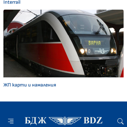
Interrail
ЖП карти и намаления