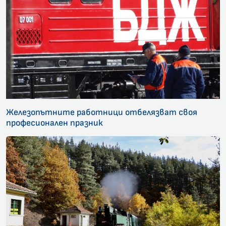
Железопътните работници отбелязват своя
професионален празник