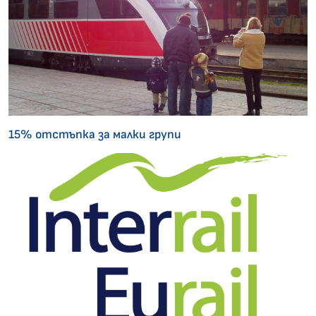
15% отстъпка за малки групи