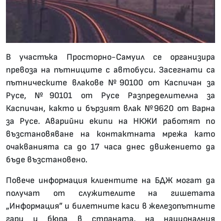
В участъка Просторно-Самуил се организира
превоза на пътниците с автобуси. Засегнати са
пътническите влакове №90100 от Каспичан за
Русе, №90101 от Русе Разпределителна за
Каспичан, както и бързият влак №9620 от Варна
за Русе. Аварийни екипи на НКЖИ работят по
възстановяване на контактната мрежа като
очакванията са до 17 часа днес движението да
бъде възстановено.
Повече информация клиентите на БДЖ могат да
получат от служителите на гишетата
„Информация” и билетните каси в железопътните
гари и бюра в страната, на националния