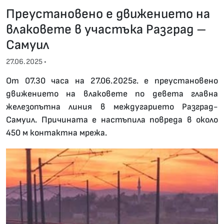
Преустановено е движението на
влаковете в участъка Разград –
Самуил
27.06.2025 •
От 07.30 часа на 27.06.2025г. е преустановено
движението на влаковете по девета главна
железопътна линия в междугарието Разград-
Самуил. Причината е настъпила повреда в около
450 м контактна мрежа.