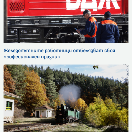
Железопътните работници отбелязват своя
професионален празник