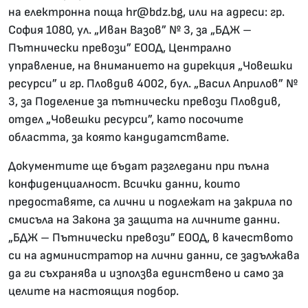
на електронна поща hr@bdz.bg, или на адреси: гр.
София 1080, ул. „Иван Вазов” № 3, за „БДЖ –
Пътнически превози” ЕООД, Централно
управление, на вниманието на дирекция „Човешки
ресурси” и гр. Пловдив 4002, бул. „Васил Априлов” №
3, за Поделение за пътнически превози Пловдив,
отдел „Човешки ресурси”, като посочите
областта, за която кандидатствате
.
Документите ще бъдат разгледани при пълна
конфиденциалност. Всички данни, които
предоставяте, са лични и подлежат на закрила по
смисъла на Закона за защита на личните данни.
„БДЖ – Пътнически превози” ЕООД, в качеството
си на администратор на лични данни, се задължава
да ги съхранява и използва единствено и само зa
целите на настоящия подбор.