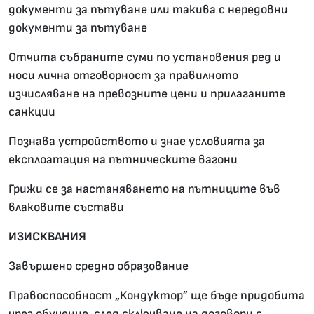
документи за пътуване или такива с нередовни
документи за пътуване
Отчита събраните суми по установения ред и
носи лична отговорност за правилното
изчисляване на превозните цени и прилаганите
санкции
Познава устройството и знае условията за
експлоатация на пътническите вагони
Грижи се за настаняването на пътниците във
влаковите състави
ИЗИСКВАНИЯ
Завършено средно образование
Правоспособност „Кондуктор” ще бъде придобита
чрез обучение, след сключване на договори с