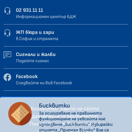
02 931 11 11
Информационен център БДЖ
ЖП бюра и гари
в София и страната
Сигнали и жалби
Подайте сигнал
Facebook
Следвайте ни във Facebook
Бисквитки
Бисквитки
Карта на сайта
За осигуряване на правилното
Декларация за достъпност
функциониране на уебсайта ние
Политика за поверителност
използваме „бисквитки“. Избирайки
опцията „Приемам всички“ Вие се
Сигнали по ЗЗЛПСПОИН