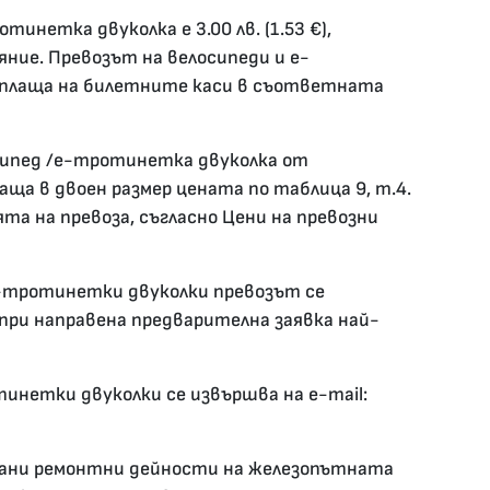
тинетка двуколка е 3.00 лв. (1.53 €),
ние. Превозът на велосипеди и е-
аплаща на билетните каси в съответната
сипед /е-тротинетка двуколка от
ща в двоен размер цената по таблица 9, т.4.
та на превоза, съгласно Цени на превозни
е-тротинетки двуколки превозът се
при направена предварителна заявка най-
тинетки двуколки се извършва на e-mail:
рани ремонтни дейности на железопътната