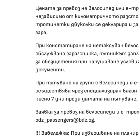
Цената за превоз на велосипед или е-тро
независимо от километричното разстоя
тротинетки двуколки се декларира и з
гара.
При констатиране на нетаксуван вело
обслужвана гара/спирка, пътникът запла
за обезщетения при нарушаване условия
документи.
При пътуване на групи с велосипеди и 
осъществява чрез специализиран вагон 
късно 7 дни преди датата на пътуване.
Заявка за превоз на велосипеди и е-тро
bdz_passengers@bdz.bg.
!!! Забележка:
При извършване на плани