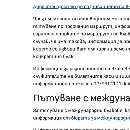
Директен достъп до разписанието на в
Чрез електронния пътеводител можете 
пътуване по посочения маршрут, информ
гарите и спирките по маршрута на влака
случай, че има такова, информация за п
където се извършват планирани ремонти
конкретния влак.
Информация за разписанието на влаков
служителите на билетните каси и гише
информационен телефон 02/931 11 11, к
Пътуване с междуна
За пътуване с международни влакове, 
информация от
бюрата за международно