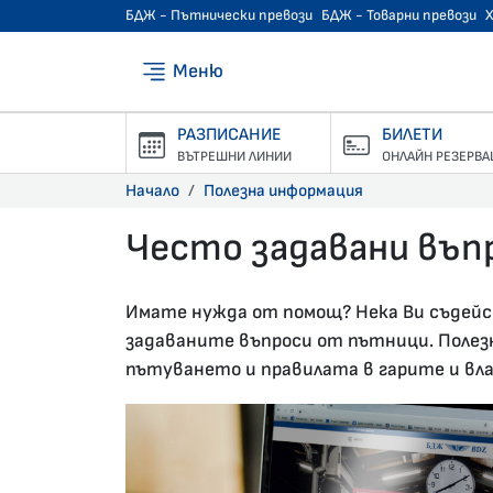
БДЖ - Пътнически превози
БДЖ - Товарни превози
Меню
РАЗПИСАНИЕ
БИЛЕТИ
ВЪТРЕШНИ ЛИНИИ
ОНЛАЙН РЕЗЕРВА
Начало
Полезна информация
Често задавани въп
27.01.2020 •
Имате нужда от помощ? Нека Ви съдей
задаваните въпроси от пътници. Полезн
пътуването и правилата в гарите и вл