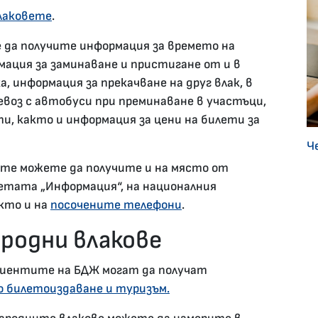
лаковете
.
да получите информация за времето на
ация за заминаване и пристигане от и в
, информация за прекачване на друг влак, в
ревоз с автобуси при преминаване в участъци,
, както и информация за цени на билети за
Ч
ете можете да получите и на място от
тата „Информация“, на националния
акто и на
посочените телефони
.
родни влакове
клиентите на БДЖ могат да получат
 билетоиздаване и туризъм.