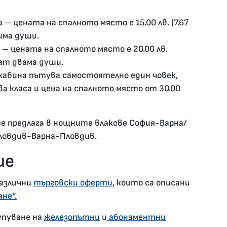
– цената на спалното място е 15.00 лв. (7.67
има души.
 – цената на спалното място е 20.00 лв.
ват двама души.
а кабина пътува самостоятелно един човек,
ва класа и цена на спалното място от 30.00
се предлага в нощните влакове София-Варна/
ловдив-Варна-Пловдив.
ие
различни
търговски оферти
, които са описани
не“.
упуване на
железопътни
и
абонаментни