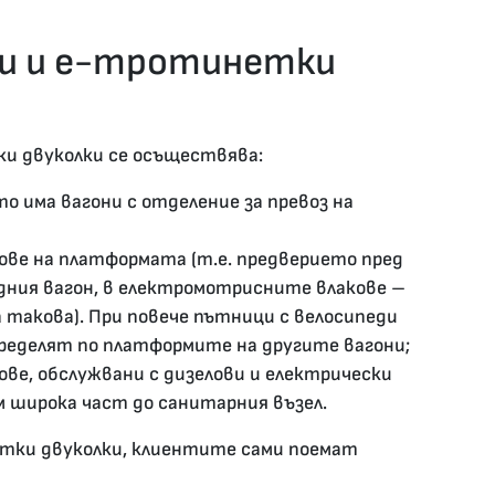
ди и е-тротинетки
и двуколки се осъществява:
о има вагони с отделение за превоз на
кове на платформата (т.е. предверието пред
едния вагон, в електромотрисните влакове –
 такова). При повече пътници с велосипеди
ределят по платформите на другите вагони;
ове, обслужвани с дизелови и електрически
м широка част до санитарния възел.
етки двуколки, клиентите сами поемат