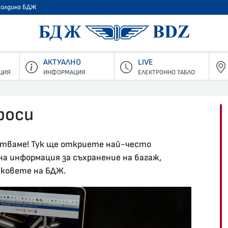
Холдинг БДЖ
БДЖ - Пъ
АКТУАЛНО
LIVE
ЦИЯ
ИНФОРМАЦИЯ
ЕЛЕКТРОННО ТАБЛО
роси
стваме! Тук ще откриете най-често
а информация за съхранение на багаж,
аковете на БДЖ.