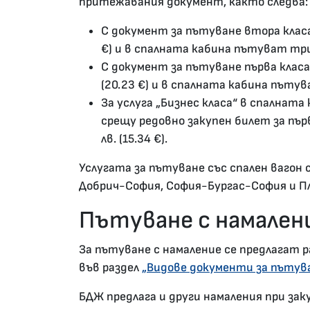
притежавания документ, както следва:
С документ за пътуване втора класа 
€) и в спалната кабина пътуват тр
С документ за пътуване първа класа
(20.23 €) и в спалната кабина пъту
За услуга „Бизнес класа“ в спалнат
срещу редовно закупен билет за пър
лв. (15.34 €).
Услугата за пътуване със спален вагон 
Добрич-София, София-Бургас-София и П
Пътуване с намален
За пътуване с намаление се предлагат 
във раздел
„Видове документи за пътува
БДЖ предлага и други намаления при зак