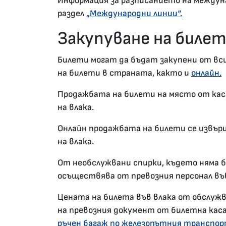
Информация за разписанието на междун
раздел
„Международни линии“.
Закупуване на биле
Билети могат да бъдат закупени от вс
на билети в страната, както и
онлайн.
Продажбата на билети на място от кас
на влака.
Онлайн продажбата на билети се извърш
на влака.
От необслужвани спирки, където няма 
осъществява от превозния персонал във
Цената на билета във влака от обслужв
на превозния документ от билетна каса
ръчен багаж по железопътния транспо