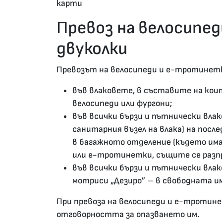
карти
Превоз на велосипе
двуколки
Превозът на велосипеди и е-тротинетк
във влаковете, в съставите на коит
велосипеди или фургони;
във всички бързи и пътнически вла
санитарния възел на влака) на посл
в багажното отделение (където има
или е-тротинетки, същите се разп
във всички бързи и пътнически влак
мотриси „Дезиро” – в свободната и
При превоза на велосипеди и е-тротин
отговорността за опазването им.