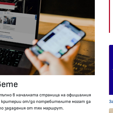
овете
тъпно в началната страница на официалния
З
а критерии от/до потребителите могат да
по зададения от тях маршрут.