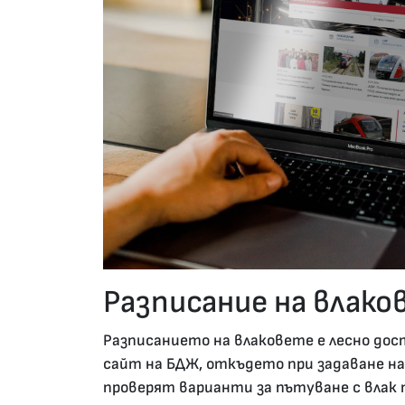
Разписание на влак
Разписанието на влаковете е лесно дос
сайт на БДЖ, откъдето при задаване н
проверят варианти за пътуване с влак 