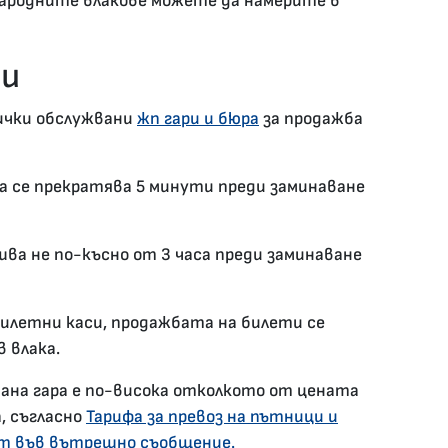
ародните влакове можете да намерите в
ти
ички обслужвани
жп гари и бюра
за продажба
а се прекратява 5 минути преди заминаване
ва не по-късно от 3 часа преди заминаване
билетни каси, продажбата на билети се
 влака.
ана гара е по-висока отколкото от цената
, съгласно
Тарифа за превоз на пътници и
рт във вътрешно съобщение.