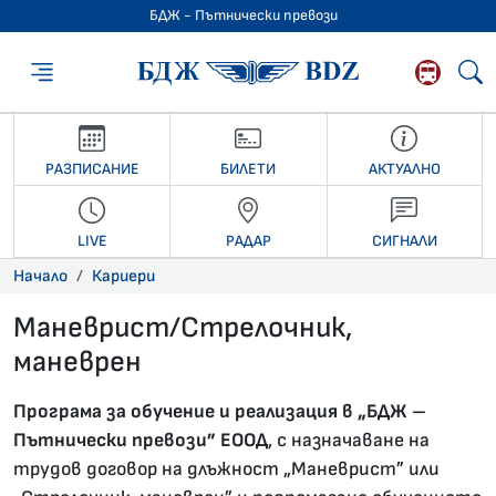
БДЖ - Пътнически превози
БДЖ - Пътниче
РАЗПИСАНИЕ
БИЛЕТИ
АКТУАЛНО
LIVE
РАДАР
СИГНАЛИ
Начало
Кариери
Маневрист/Стрелочник,
маневрен
16.07.2021 •
Програма за обучение и реализация в „БДЖ –
Пътнически превози” ЕООД
, с назначаване на
трудов договор на длъжност „Маневрист” или