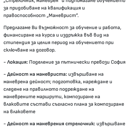
„Стрелочник, маневрен” и подпомагане обучението
за придобиване на квалификация и
правоспособност „Маневрист”.
Предлагаме Ви възможност за обучение и работа,
финансиране на курса и издръжка във вид на
стипендия за целия период на обучението при
сключване на договор.
- Локация:
Поделение за пътнически превози София
- Дейност на маневриста:
извършване на
маневрена дейност; подготовка, нареждане и
следене на правилното подреждане на
маневрените маршрути, композиране на
влаковите състави съгласно плана за композиране
на влаковете
- Дейност на маневрения стрелочник:
извършване