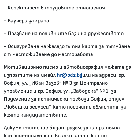
- Коректност в трудовите отношения
- Ваучери за храна
- Ползване на почивните бази на дружеството
- Осигуряване на железопътна карта за пътуване
от местоживеене до месторабота
Мотивационно писмо и автобиография можете да
изпратите на имейл
hr@bdz.bg
или на адреси: гр.
София, ул
. „Иван Вазов” № 3 за Централно
управление и
гр. София, ул. „Заводска” № 1, за
Поделение за пътнически превози София, отдел
„Човешки ресурси”, като посочите областта, за
която кандидатствате
.
Документите ще бъдат разгледани при пълна
конфиденциалност. Всички данни, които