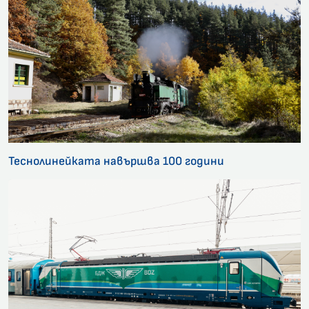
Теснолинейката навършва 100 години