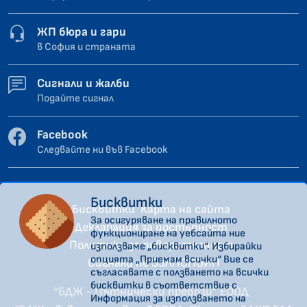
ЖП бюра и гари
в София и страната
Сигнали и жалби
Подайте сигнал
Facebook
Следвайте ни във Facebook
Бисквитки
Бисквитки
Карта на сайта
За осигуряване на правилното
Декларация за достъпност
функциониране на уебсайта ние
Политика за поверителност
използваме „бисквитки“. Избирайки
опцията „Приемам всички“ Вие се
Сигнали по ЗЗЛПСПОИН
съгласявате с ползването на всички
бисквитки в съответствие с
“БДЖ - Пътнически превози” ЕООД
Информация за използването на