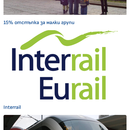
15% отстъпка за малки групи
Interrail