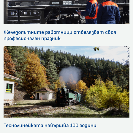
Железопътните работници отбелязват своя
професионален празник
Теснолинейката навършва 100 години