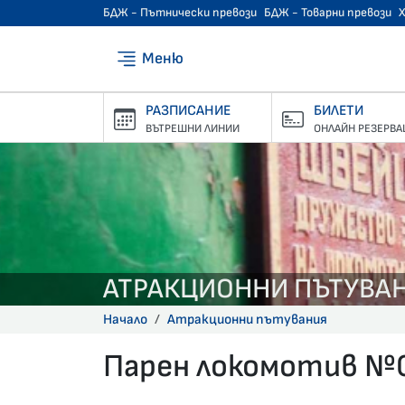
БДЖ - Пътнически превози
БДЖ - Товарни превози
Меню
РАЗПИСАНИЕ
БИЛЕТИ
ВЪТРЕШНИ ЛИНИИ
ОНЛАЙН РЕЗЕРВА
АТРАКЦИОННИ ПЪТУВА
Начало
Атракционни пътувания
Парен локомотив №