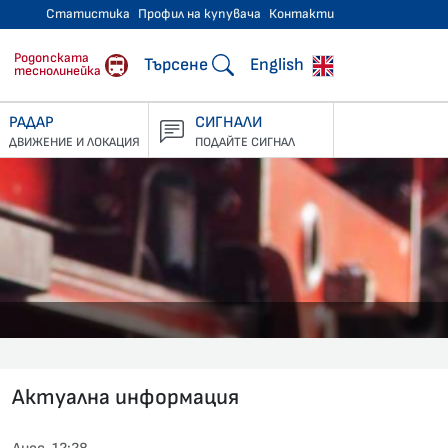
Статистика
Профил на купувача
Контакти
тнически превози
Родопската
Търсене
English
теснолинейка
РАДАР
СИГНАЛИ
ДВИЖЕНИЕ И ЛОКАЦИЯ
ПОДАЙТЕ СИГНАЛ
Актуална информация