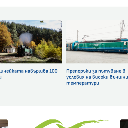
линейката навършва 100
Препоръки за пътуване в
и
условия на високи външн
температури