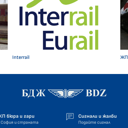
Interrail
ЖП
ЖП бюра и гари
Сигнали и жалби
 София и страната
Подайте сигнал