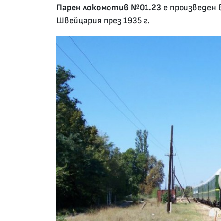
27.01.2020 •
Парен локомотив №01.23
е произведен 
Швейцария през 1935 г.