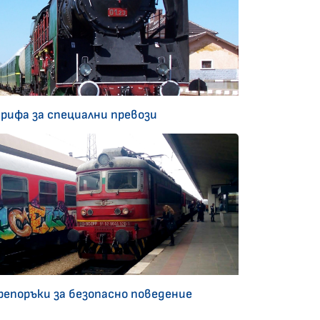
арифа за специални превози
репоръки за безопасно поведение