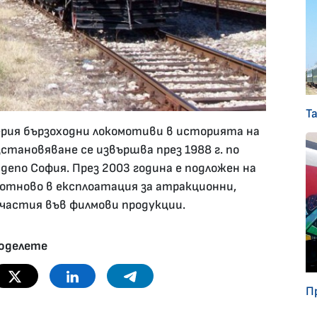
Т
ерия бързоходни локомотиви в историята на
становяване се извършва през 1988 г. по
депо София. През 2003 година е подложен на
отново в експлоатация за атракционни,
частия във филмови продукции.
оделете
Twitter
Linkedin
Telegram
П