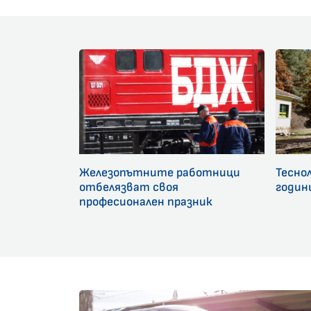
Железопътните работници
Тесно
отбелязват своя
годин
професионален празник