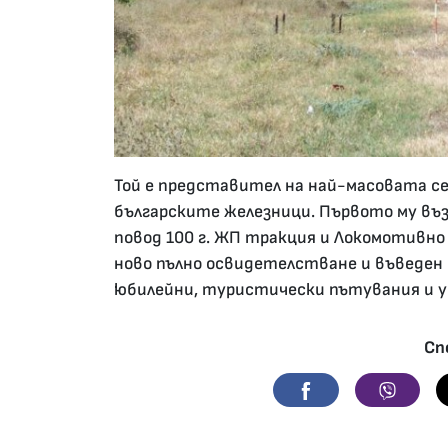
Той е представител на най-масовата с
българските железници. Първото му въз
повод 100 г. ЖП тракция и Локомотивно 
ново пълно освидетелстване и въведен 
юбилейни, туристически пътувания и у
Сп
Facebook
Viber