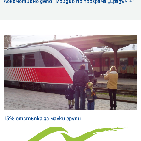
Локомотивно депо Пловдив по програма „Еразъм +“
15% отстъпка за малки групи