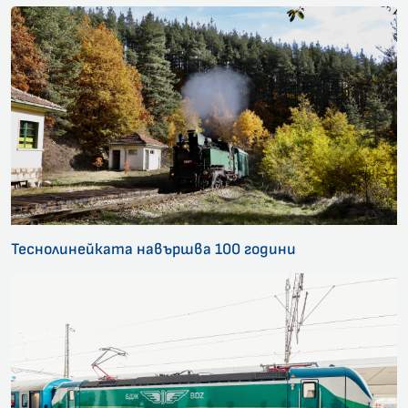
Теснолинейката навършва 100 години