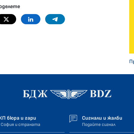
оделете
Twitter
Linkedin
Telegram
П
ЖП бюра и гари
Сигнали и жалби
 София и страната
Подайте сигнал