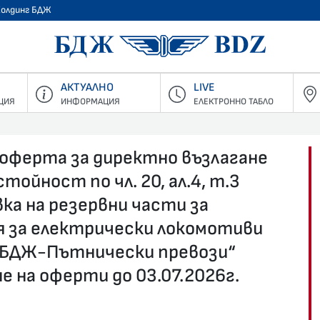
Холдинг БДЖ
БДЖ - Пъ
АКТУАЛНО
LIVE
ЦИЯ
ИНФОРМАЦИЯ
ЕЛЕКТРОННО ТАБЛО
 оферта за директно възлагане
тойност по чл. 20, ал.4, т.3
ка на резервни части за
 за електрически локомотиви
 „БДЖ-Пътнически превози“
е на оферти до 03.07.2026г.