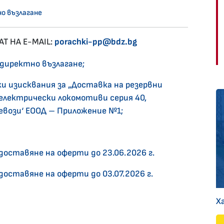
о възлагане
Т НА E-MAIL:
porachki-pp@bdz.bg
 директно възлагане;
и изисквания за „Доставка на резервни
електрически локомотиви серия 40,
вози‘ ЕООД – Приложение №1;
доставяне на оферти до 23.06.2026 г.
доставяне на оферти до 03.07.2026 г.
Х