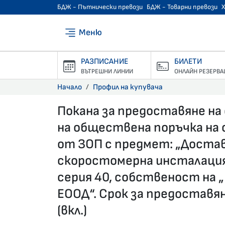
БДЖ - Пътнически превози
БДЖ - Товарни превози
Меню
РАЗПИСАНИЕ
БИЛЕТИ
ВЪТРЕШНИ ЛИНИИ
ОНЛАЙН РЕЗЕРВА
Начало
Профил на купувача
Покана за предоставяне на
на обществена поръчка на с
от ЗОП с предмет: „Достав
скоростомерна инсталация
серия 40, собственост на
ЕООД“. Срок за предоставян
(вкл.)