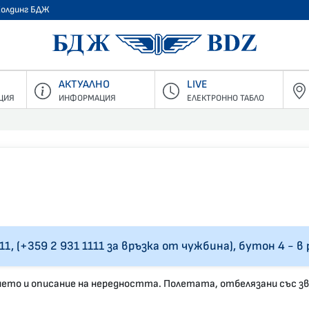
Холдинг БДЖ
БДЖ - Пъ
АКТУАЛНО
LIVE
ЦИЯ
ИНФОРМАЦИЯ
ЕЛЕКТРОННО ТАБЛО
11, (+359 2 931 1111 за връзка от чужбина), бутон 4 - в
ето и описание на нередността. Полетата, отбелязани със зв
Do not fill this field
Do not f