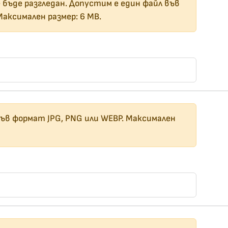
 бъде разгледан. Допустим е един файл във
Максимален размер: 6 MB.
ъв формат JPG, PNG или WEBP. Максимален