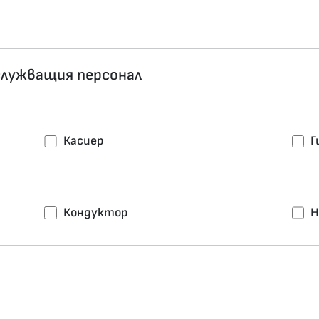
служващия персонал
Касиер
Г
Кондуктор
Н