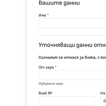
Вашите данни
Име
*
Уточняващи данни отн
Сигналът се отнася за влака, с 
От гара
*
Изберете гара
Влак №
На