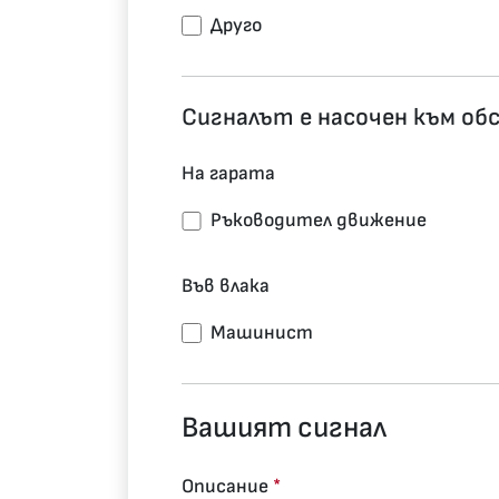
Друго
Сигналът е насочен към об
На гарата
Ръководител движение
Във влака
Машинист
Вашият сигнал
Описание
*