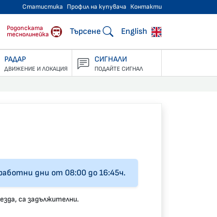
Статистика
Профил на купувача
Контакти
тнически превози
Родопската
Търсене
English
теснолинейка
РАДАР
СИГНАЛИ
ДВИЖЕНИЕ И ЛОКАЦИЯ
ПОДАЙТЕ СИГНАЛ
 работни дни oт 08:00 до 16:45ч.
езда, са задължителни.
ill this field