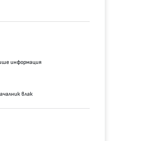
ише информация
ачалник влак