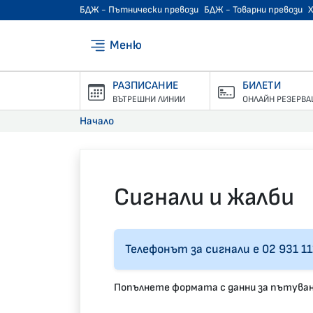
БДЖ - Пътнически превози
БДЖ - Товарни превози
Меню
РАЗПИСАНИЕ
БИЛЕТИ
ВЪТРЕШНИ ЛИНИИ
ОНЛАЙН РЕЗЕРВА
Начало
Сигнали и жалби
Телефонът за сигнали е 02 931 11
Попълнете формата с данни за пътуван
Do not fill this field