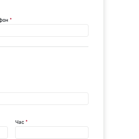
ефон
*
Час
*