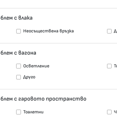
блем с влака
Неосъществена връзка
Д
блем с вагона
Осветление
Т
Друго
роблем с гаровото пространство
Тоалетни
Ч