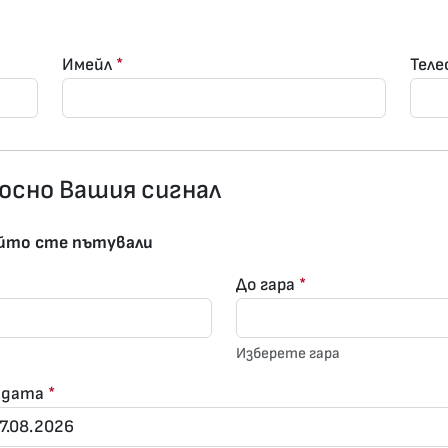
Имейл
*
Тел
осно Вашия сигнал
който сте пътували
До гара
*
Изберете гара
 дата
*