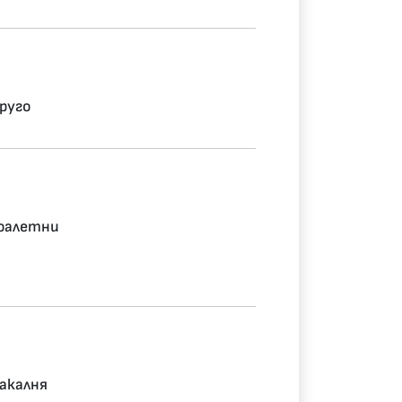
руго
оалетни
акалня