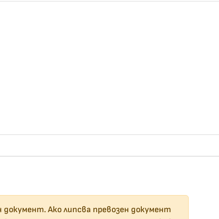
н документ. Ако липсва превозен документ