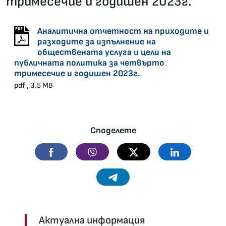
тримесечие и годишен 2023г.
29.04.2024 •
Аналитична отчетност на приходите и
разходите за изпълнение на
обществената услуга и цели на
публичната политика за четвърто
тримесечие и годишен 2023г.
pdf , 3.5 MB
Споделете
Facebook
Viber
Twitter
Linkedin
Telegram
Актуална информация