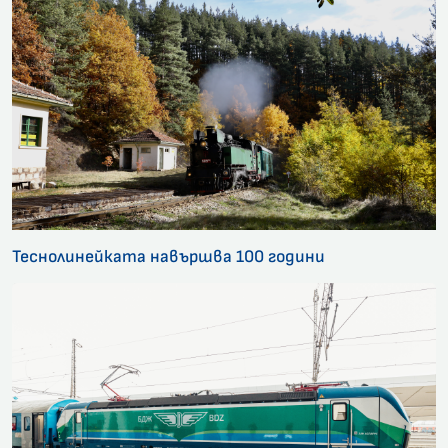
Теснолинейката навършва 100 години