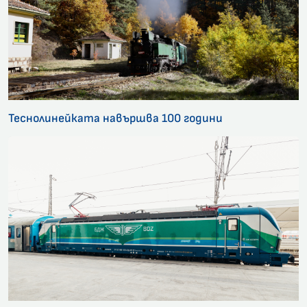
Теснолинейката навършва 100 години