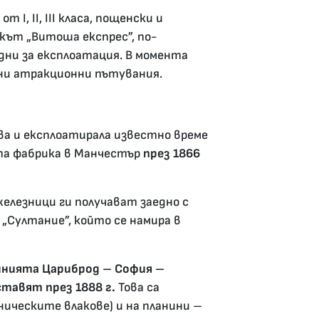
І, ІІ, ІІІ класа, пощенски и
акът „Витоша експрес”, по-
дни за експлоатация. В момента
ни атракционни пътувания.
ва и експлоатирала известно време
ата фабрика в Манчестър
през 1866
елезници ги получават заедно с
 „Султание”, който се намира в
инията Цариброд – София –
тавят през 1888 г.
Това са
ническите влакове) и на планини –