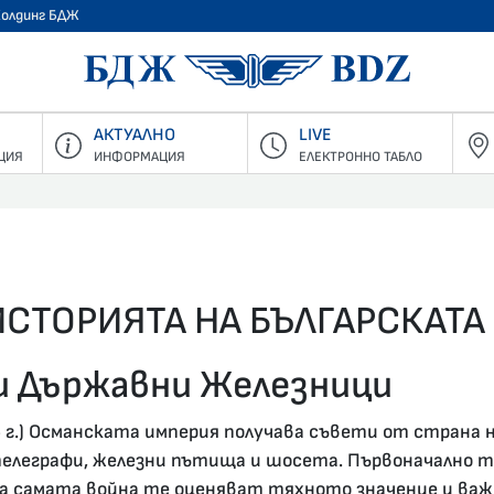
Холдинг БДЖ
БДЖ - Пъ
АКТУАЛНО
LIVE
ЦИЯ
ИНФОРМАЦИЯ
ЕЛЕКТРОННО ТАБЛО
ИСТОРИЯТА НА БЪЛГАРСКАТ
ки Държавни Железници
 г.) Османската империя получава съвети от страна н
телеграфи, железни пътища и шосета. Първоначално
 на самата война те оценяват тяхното значение и в