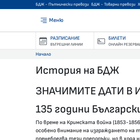
БДЖ - Пътнически превози
БДЖ - Товарни превози
Меню
РАЗПИСАНИЕ
БИЛЕТИ
ВЪТРЕШНИ ЛИНИИ
ОНЛАЙН РЕЗЕРВА
Начало
История на БДЖ
02.02.2020 •
ЗНАЧИМИТЕ ДАТИ В 
135 години Българс
По време на Кримската война (1853-1856
особено внимание на изграждането на 
пренебрегва тези препоръки, но в хода