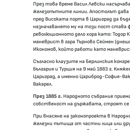
През това време Васил Левски насърча
железопътните линии. Апостолът дава у
пред Високата порта в Цариград да бъд
назначаването му на този пост става ф
революционното дело хора като: Тодор 
маневрист в гара Търново Сеймен (днеш
Икономов, който работи като маневрист 
Съгласно клаузите на Берлинския конгре
България и Турция на 9 май 1883 г. Кня
Цариград, а именно Цариброд-София-Вак
Вакарел.
През 1885 г.
Народното събрание приема
собственост на държавата, строят се 
При внасяне на законопроекта в Народ
железни пътища от частни лица или др