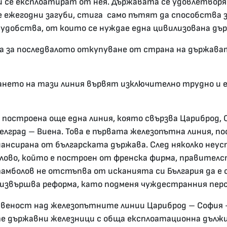
 се експлоатират от нея. Държавата се удовлетворяв
е ежегодни загуби, стига само пътят да способства 
удобства, от които се нуждае една цивилизована дър
та за последвалото откупуване от страна на държава
ането на тази линия вървят изключително трудно и 
построена още една линия, която свързва Цариброд, С
лград – Виена. Това е първата железопътна линия, п
инансирана от българската държава. След няколко не
Белово, който е построен от френска фирма, правите
тамболов не отстъпва от исканията си България да 
извършва реформа, като подменя чуждестранния персо
веност над железопътните линии Цариброд – София – 
е държавни железници с обща експлоатационна дължи