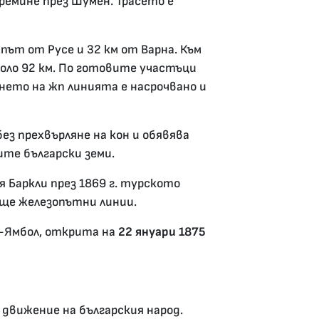
ремине през Шумен. Трасето е
 път от Русе и 32 км от Варна. Към
оло 92 км. По готовите участъци
нето на жп линията е насрочвано и
з прехвърляне на кон и обявява
те български земи.
 Баркли през 1869 г. турското
още железопътни линии.
а-Ямбол, открита на
22 януари 1875
вижение на българския народ.