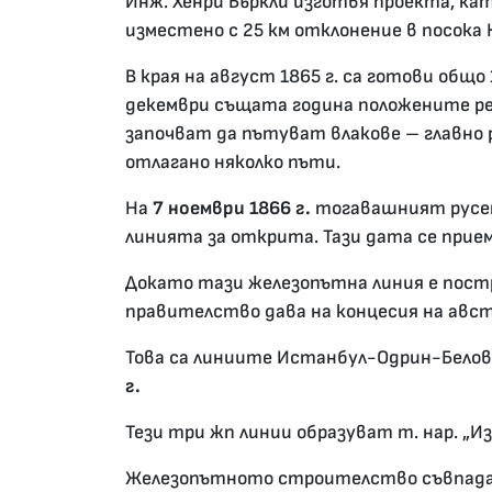
Инж. Хенри Бъркли изготвя проекта, ка
изместено с 25 км отклонение в посока 
В края на август 1865 г. са готови общо
декември същата година положените ре
започват да пътуват влакове – главно 
отлагано няколко пъти.
На
7 ноември 1866 г.
тогавашният русенс
линията за открита. Тази дата се прие
Докато тази железопътна линия е постр
правителство дава на концесия на авст
Това са линиите Истанбул-Одрин-Белов
г.
Тези три жп линии образуват т. нар. „И
Железопътното строителство съвпада и