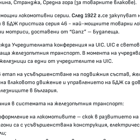
нина, Странджа, Средна гора (за товарните влакове).
-мощни локомотивни серии.
След 1922 г.
се закупуват
и в БДЖ пристига серия 46 - най-мощните товарни лок
ни мотриси, доставени от “Ganz” – Будапеща.
ежда Учредителната конференция на UIC. UIC е светов
аща железопътния транспорт. В момента на учредява
железници са едни от учредителите на UIC.
в етап на усъвършенстване на подвижния състав, ж
на влаковото движение и управлението на БДЖ са дов
лезниците в България.
ния в системата на железопътния транспорт:
оформление на локомотивите – скок в развитието на
гони са с усъвършенствана конструкция, електричес
ъзли;