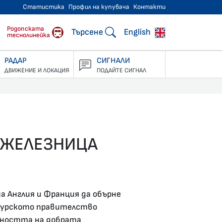
Статистика
Профил на купувача
Контакти
тнически превози
Родопската
Търсене
English
теснолинейка
РАДАР
СИГНАЛИ
ДВИЖЕНИЕ И ЛОКАЦИЯ
ПОДАЙТЕ СИГНАЛ
А ЖЕЛЕЗНИЦА
а Англия и Франция да обърне
 турското правителство
ажността на добрата