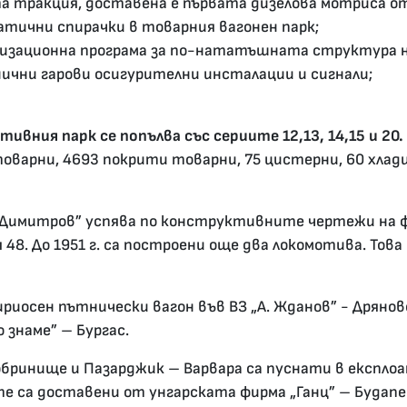
 тракция, доставена е първата дизелова мотриса от 
атични спирачки в товарния вагонен парк;
зационна програма за по-нататъшната структура н
чни гарови осигурителни инсталации и сигнали;
вния парк се попълва със сериите 12,13, 14,15 и 20.
оварни, 4693 покрити товарни, 75 цистерни, 60 хлади
 Димитров” успява по конструктивните чертежи на 
48. До 1951 г. са построени още два локомотива. Тов
осен пътнически вагон във ВЗ „А. Жданов” - Дряново, 
 знаме” – Бургас.
бринище и Пазарджик – Варвара са пуснати в експлоа
ите са доставени от унгарската фирма „Ганц” – Будап