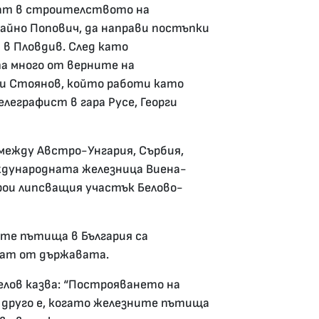
ват в строителството на
Райно Попович, да направи постъпки
 в Пловдив. След като
та много от верните на
ари Стоянов, който работи като
леграфист в гара Русе, Георги
 между Австро-Унгария, Сърбия,
еждународната железница Виена-
рои липсващия участък Белово-
те пътища в България са
рат от държавата.
лов казва: “Построяването на
 друго е, когато железните пътища