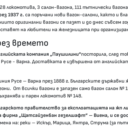
 локомотива, 3 салон-вагона, 111 пътнически вагона от 
рез 1937 г.
са поръчани нови вагон-салони, както и вл
иито оригинални вагони се пазят и до днес съвсем го
оставят на любители на железницата при организира
рез времето
глийската компания „Паушилини”
посторила, след то
 Русе - Варна. Доставката е извършена от английск
ия Русе – Варна през 1888 г. Българските държавни ж
они. От всички вагони е запазен само вагон салон № 1
съхранява и парен локомотив № 148.
гарското правителство за експлоатацията на жп л
 фирма „Щатсайзенбан гезелшафт” – Виена, и се дос
ена на: реки – Искър, Марица, Янтра, Струма (за път