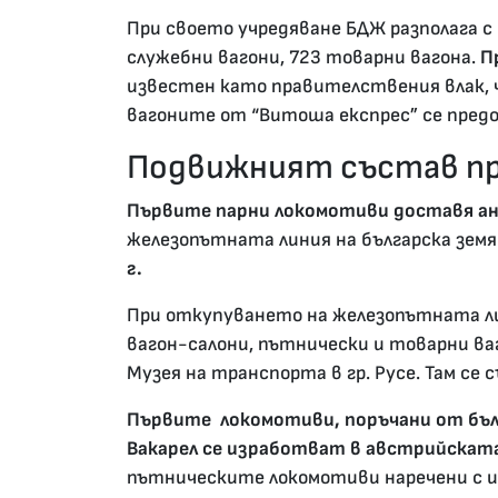
При своето учредяване БДЖ разполага с 28
служебни вагони, 723 товарни вагона.
П
известен като правителствения влак, ч
вагоните от “Витоша експрес” се пред
Подвижният състав п
Първите парни локомотиви доставя ан
железопътната линия на българска земя
г.
При откупуването на железопътната лин
вагон-салони, пътнически и товарни ваг
Музея на транспорта в гр. Русе. Там се 
Първите локомотиви, поръчани от бъл
Вакарел се изработват в австрийската
пътническите локомотиви наречени с им