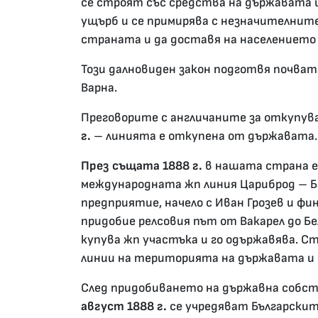
се строят със средства на държавата и
ущърб и се примирява с незначителнит
страната и да доставя на населението 
Този далновиден закон подготвя почва
Варна.
Преговорите с англичаните за откупув
г.
– линията е откупена от държавата.
През същата 1888 г.
в нашата страна е 
международната жп линия Цариброд – Бе
предприятие, начело с Иван Грозев и ф
придобие релсовия път от Вакарел до 
купува жп участъка и го одържавява. С
линии на територията на държавата и 
След придобиването на държавна собст
август 1888 г.
се учредяват Българскит