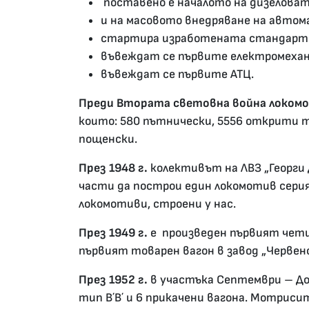
поставено е началото на дизеловата
и на масовото внедряване на автом
стартира изработената стандарти
въвеждат се първите електромехани
въвеждат се първите АТЦ.
Преди Втората световна война локомоти
които: 580 пътнически, 5556 открити т
пощенски.
През 1948 г.
колективът на ЛВЗ „Георги
части да построи един локомотив серия 
локомотиви, строени у нас.
През 1949 г.
е произведен първият четири
първият товарен вагон в завод „Червено
През 1952 г.
в участъка Септември – До
тип В΄В΄ и 6 прикачени вагона. Мотрис