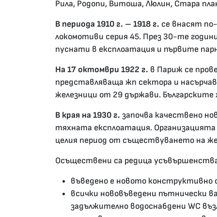
Рила, Родопи, Витоша, Люлин, Стара пла
В периода 1910 г. – 1918 г.
се внасят по
локомотиви серия 45. През 30-те годин
пуснати в експлоатация и първите пар
На 17 октомври 1922 г.
в Париж се пров
представляваща жп сектора и насърчав
железници от 29 държави. Българските 
В края на 1930 г.
започва качествено но
тяхната експлоатация. Организацията 
целия период от съществуването на же
Осъществени са редица усъвършенства
въведено е новото конструктивно 
всички нововъведени пътнически ва
задължително водоснабдени WC в