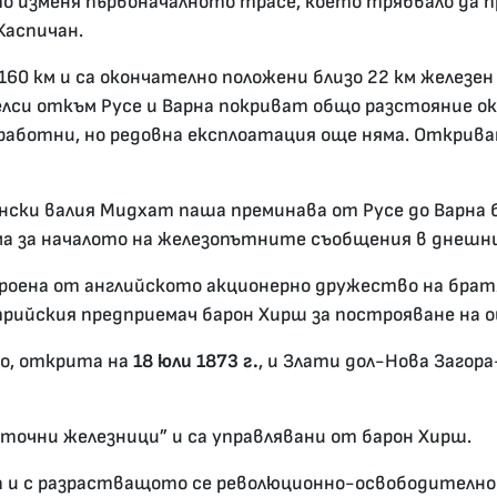
то изменя първоначалното трасе, което трябвало да п
Каспичан.
 160 км и са окончателно положени близо 22 км железен
лси откъм Русе и Варна покриват общо разстояние ок
работни, но редовна експлоатация още няма. Открива
ки валия Мидхат паша преминава от Русе до Варна бе
ма за началото на железопътните съобщения в днешни
оена от английското акционерно дружество на братя
рийския предприемач барон Хирш за построяване на 
о, открита на
18 юли 1873 г.
, и Злати дол-Нова Загор
зточни железници” и са управлявани от барон Хирш.
 с разрастващото се революционно-освободително д