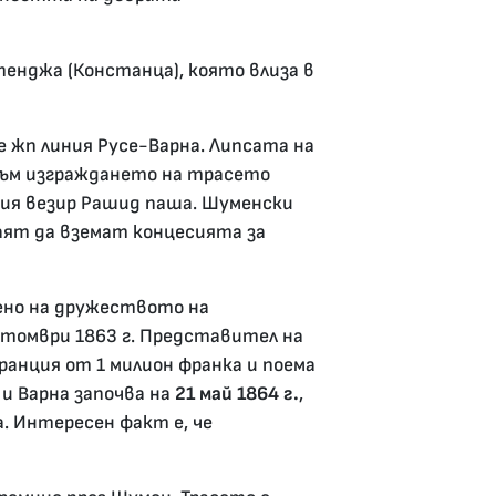
енджа (Констанца), която влиза в
е жп линия Русе-Варна. Липсата на
към изграждането на трасето
кия везир Рашид паша. Шуменски
лаят да вземат концесията за
ено на дружеството на
октомври 1863 г. Представител на
ранция от 1 милион франка и поема
и Варна започва на
21 май 1864 г.
,
. Интересен факт е, че