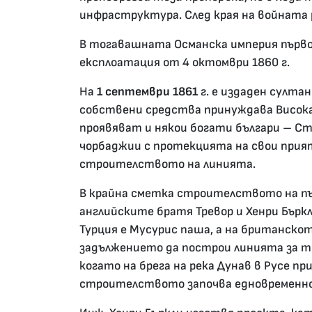
инфраструктура. След края на войната 
В тогавашната Османска империя първо
експлоатация от 4 октомври 1860 г.
На
1 септември 1861
г. е издаден султа
собствени средства принуждава Висока
проявяват и някои богати българи – Ст
чорбаджии с протекцията на свои прият
строителството на линията.
В крайна сметка строителството на пъ
английските братя Тревор и Хенри Бърк
Турция е Мусурис паша, а на британско
задължението да построи линията за тр
когато на брега на река Дунав в Русе п
строителството започва едновременно 