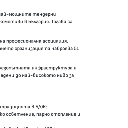
 най-мощните тендерни
омотиви в България. Тогава са
на професионална асоциация,
нето организацията наброява 51
елезопътната инфраструктура и
едени до най-високото ниво за
 традицията в БДЖ;
ко осветление, парно отопление и