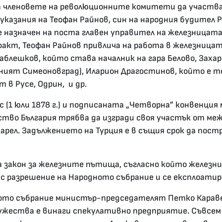
ва членовете на революционните комитети да участ
казания на Теофан Райнов, син на народния будител 
е назначен на поста главен управител на железницата
акт, Теофан Райнов привлича на работа в железница
Каблешков, който става началник на гара Белово, Зах
ният Симеоновград), Иларион Драгостинов, който е те
в Русе, Одрин, и др.
с (1 юли 1878 г.) и подписаната „Четворна” конвенция
жество България трябва да изгради своя участък от м
арел. Задължението на Турция е в същия срок да пост
 закон за железните пътища, съгласно който железни
с разрешение на Народното събрание и се експлоати
ното събрание министър-председателят Петко Караве
ужества е винаги спекулативно предприятие. Съвсем