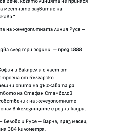
а вече, когато линията не принася
за местното развитие на
жава.”
та на железопътната линия Русе –
едва след три години –
през 1888
офия и Вакарел и е част от
остроена от българско
успешни опита на държавата да
лството на Стефан Стамболов
е собственик на железопътните
нал в железниците с родни кадри.
Белово и Русе – Варна,
през месец
на 384 километра.