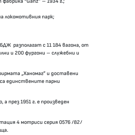
фабрика “Ganz” – 1934 г.;
а локомотивния парк;
БДЖ разполагат с 11 184 вагона, от
лни и 200 фургони – служебни и
фирмата „Ханомаг” и доставени
а са единствените парни
а през 1951 г. е произведен
тация 4 мотриси серия 0576 /82/
еща.