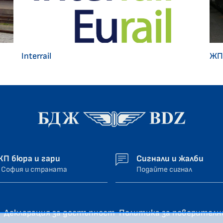
Interrail
ЖП
ЖП бюра и гари
Сигнали и жалби
 София и страната
Подайте сигнал
Декларация за достъпност
Политика за поверител