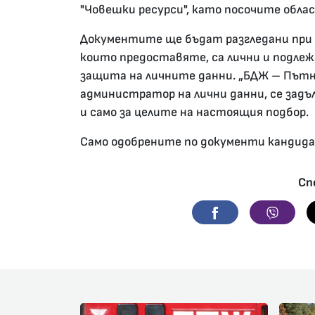
"Човешки ресурси", като посочите обл
Документите ще бъдат разгледани при 
които предоставяте, са лични и подлежа
защита на личните данни. „БДЖ – Пътни
администратор на лични данни, се задъ
и само зa целите на настоящия подбор.
Само одобрените по документи кандид
Сп
Facebook
Viber