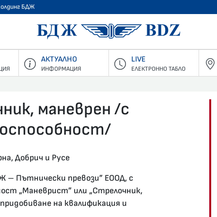
Холдинг БДЖ
БДЖ - Пъ
АКТУАЛНО
LIVE
ЦИЯ
ИНФОРМАЦИЯ
ЕЛЕКТРОННО ТАБЛО
ик, маневрен /с
воспособност/
на, Добрич и Русе
ДЖ – Пътнически превози” ЕООД, с
ност „Маневрист” или „Стрелочник,
 придобиване на квалификация и