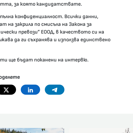
астта, за която кандидатствате.
пълна конфиденциалност. Всички данни,
т на закрила по смисъла на Закона за
чески превози” ЕООД, в качеството си на
лжава да ги съхранява и използва единствено
ати ще бъдат поканени на интервю.
оделете
Twitter
Linkedin
Telegram