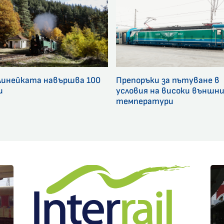
линейката навършва 100
Препоръки за пътуване в
и
условия на високи външн
температури