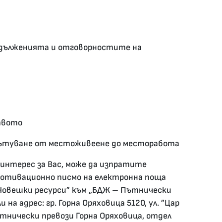
дълженията и отговорностите на
твото
 пътуване от местоживеене до месторабота
интерес за Вас, може да изпратите
мотивационно писмо на електронна поща
Човешки ресурси” към „БДЖ – Пътнически
на адрес: гр. Горна Оряховица 5120, ул. ”Цар
ътнически превози Горна Оряховица, отдел