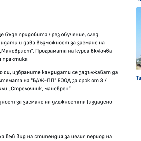
 бъде придобита чрез обучение, след
дидати и дава възможност за заемане на
„Маневрист”. Програмата на курса включва
а практика
о си, избраните кандидати се задължават да
Т
темата на "БДЖ-ПП" ЕООД за срок от 3 /
ли „Стрелочник, маневрен”
дност за заемане на длъжността (издадено
а във вид на стипендия за целия период на