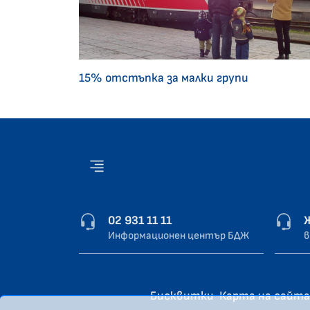
15% отстъпка за малки групи
02 931 11 11
Информационен център БДЖ
в
Бисквитки
Карта на сайта