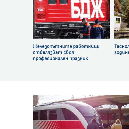
Железопътните работници
Тесно
отбелязват своя
годин
професионален празник