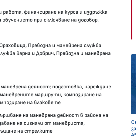
и работа, финансиране на курса и издръжка
а обучението при сключване на договор.
Оряховица, Превозна и маневрена служба
служба Варна и Добрич, Превозна и маневрена
 маневрена дейност; подготовка, нареждане
а маневрените маршрути, композиране на
омпозиране на влаковете
ършване на маневрена дейност в района на
С
даване на сигнали от маневриста,
за
бръщане на стрелките
4