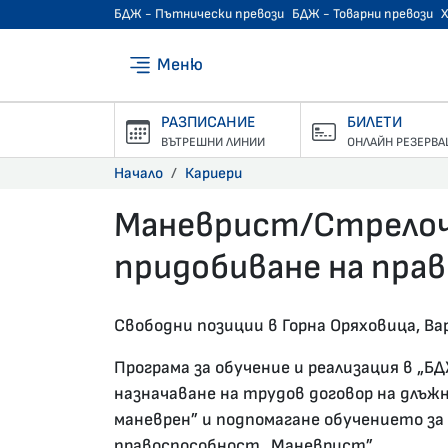
БДЖ - Пътнически превози
БДЖ - Товарни превози
Меню
РАЗПИСАНИЕ
БИЛЕТИ
ВЪТРЕШНИ ЛИНИИ
ОНЛАЙН РЕЗЕРВА
Начало
Кариери
Маневрист/Стрелочн
придобиване на пра
08.03.2022 •
Свободни позиции в Горна Оряховица, Вар
Програма за обучение и реализация в „Б
назначаване на трудов договор на длъж
маневрен” и подпомагане обучението за
правоспособност „Маневрист”.