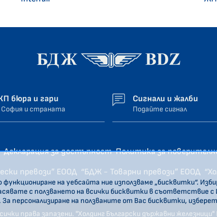
ЖП бюра и гари
Сигнали и жалби
 София и страната
Подайте сигнал
Декларация за достъпност
Политика за поверител
ески превози” ЕООД
“БДЖ - Товарни превози” ЕООД
“Х
о функциониране на уебсайта ние използваме „бисквитки“. Изб
ласявате с ползването на всички бисквитки в съответствие с
. За персонализиране на ползваните от Вас бисквитки, избере
сички права запазени. "Холдинг Български държавни железници"