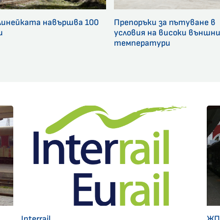
линейката навършва 100
Препоръки за пътуване в
и
условия на високи външн
температури
Interrail
ЖП