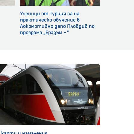
Ученици от Турция са на
и
практическо обучение в
Локомотивно депо Пловдив по
програма „Еразъм +“
 карти и намаления