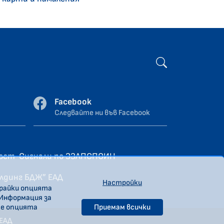
Facebook
Следвайте ни във Facebook
ност
Сигнали по ЗЗЛПСПОИН
олдинг БДЖ” ЕАД
Настройки
ирайки опцията
 Информация за
те опцията
Приемам всички
 ЕАД