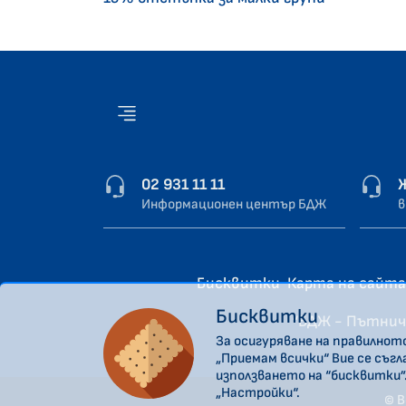
02 931 11 11
Информационен център БДЖ
в
Бисквитки
Карта на сайта
Бисквитки
“БДЖ - Пътнич
За осигуряване на правилнот
„Приемам всички“ Вие се съг
използването на “бисквитки”
„Настройки“.
© В