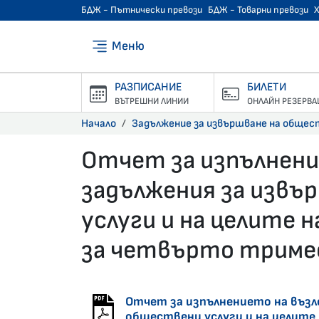
БДЖ - Пътнически превози
БДЖ - Товарни превози
Меню
РАЗПИСАНИЕ
БИЛЕТИ
ВЪТРЕШНИ ЛИНИИ
ОНЛАЙН РЕЗЕРВА
Начало
Задължение за извършване на общес
Отчет за изпълнен
задължения за извъ
услуги и на целите 
за четвърто тримес
29.04.2024 •
Отчет за изпълнението на възл
обществени услуги и на целите