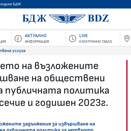
Холдинг БДЖ
БДЖ - Пъ
АКТУАЛНО
LIVE
ЦИЯ
ИНФОРМАЦИЯ
ЕЛЕКТРОННО ТАБЛО
твена услуга
ието на възложените
ршване на обществени
на публичната политика
ечие и годишен 2023г.
ожените задължения за извършване на
 на публичната политика за четвърто