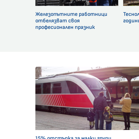
Железопътните работници
Тесно
отбелязват своя
годин
професионален празник
15% отстъпка за малки групи