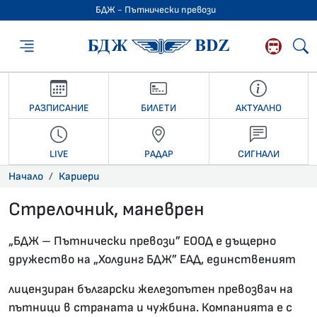
БДЖ - Пътнически превози
БДЖ - Пътниче
РАЗПИСАНИЕ
БИЛЕТИ
АКТУАЛНО
LIVE
РАДАР
СИГНАЛИ
Начало
Кариери
Стрелочник, маневрен
12.01.2022 •
„БДЖ – Пътнически превози” ЕООД е дъщерно
дружество на „Холдинг БДЖ” ЕАД, единственият
лицензиран български железопътен превозвач на
пътници в страната и чужбина. Компанията е с