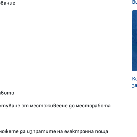
В
ование
К
з
твото
 пътуване от местоживеене до месторабота
можете да изпратите на електронна поща