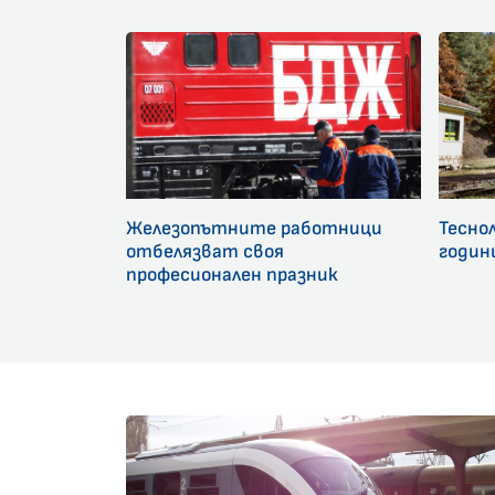
Железопътните работници
Тесно
отбелязват своя
годин
професионален празник