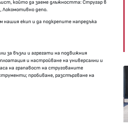
лист, който да заеме длъжността: Стругар в
, Локомотивно депо.
ъм нашия екип и да подкрепите напредъка
ли за възли и агрегати на подвижния
плоатация и настройване на универсални и
ласа на грапавост на стругованите
струменти; пробиване, разстъргване на