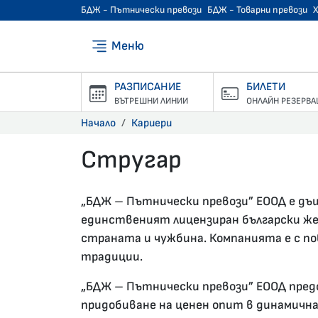
БДЖ - Пътнически превози
БДЖ - Товарни превози
Меню
РАЗПИСАНИЕ
БИЛЕТИ
ВЪТРЕШНИ ЛИНИИ
ОНЛАЙН РЕЗЕРВА
Начало
Кариери
Стругар
17.09.2021 •
„БДЖ – Пътнически превози” ЕООД е дъщ
единственият лицензиран български же
страната и чужбина. Компанията е с по
традиции.
„БДЖ – Пътнически превози” ЕООД пред
придобиване на ценен опит в динамична