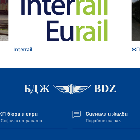
Interrail
ЖП
ЖП бюра и гари
Сигнали и жалби
 София и страната
Подайте сигнал