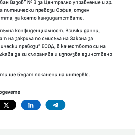
„Иван Вазов” № 3 за Централно управление и гр.
 за пътнически превози София, отдел
астта, за която кандидатствате.
пълна конфиденциалност. Всички данни,
т на закрила по смисъла на Закона за
чески превози” ЕООД, в качеството си на
лжава да ги съхранява и използва единствено
ати ще бъдат поканени на интервю.
оделете
Twitter
Linkedin
Telegram