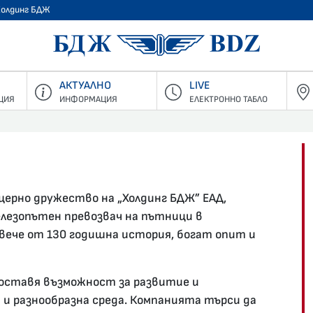
Холдинг БДЖ
БДЖ - Пъ
АКТУАЛНО
LIVE
ЦИЯ
ИНФОРМАЦИЯ
ЕЛЕКТРОННО ТАБЛО
ерно дружество на „Холдинг БДЖ” ЕАД,
лезопътен превозвач на пътници в
вече от 130 годишна история, богат опит и
оставя възможност за развитие и
 и разнообразна среда. Компанията търси да