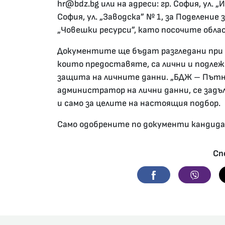
hr@bdz.bg или на адреси: гр. София, ул. 
София, ул. „Заводска” № 1, за Поделение
„Човешки ресурси”, като посочите обл
Документите ще бъдат разгледани при 
които предоставяте, са лични и подлежа
защита на личните данни. „БДЖ – Пътни
администратор на лични данни, се задъ
и само зa целите на настоящия подбор.
Само одобрените по документи кандид
Сп
Facebook
Viber