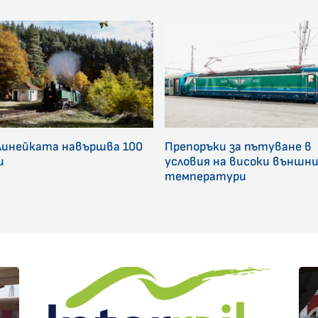
линейката навършва 100
Препоръки за пътуване в
и
условия на високи външн
температури