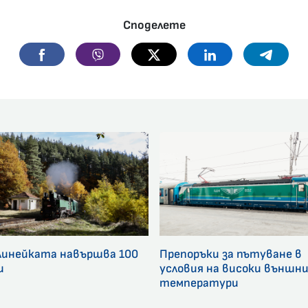
Споделете
Facebook
Viber
Twitter
Linkedin
Telegr
линейката навършва 100
Препоръки за пътуване в
и
условия на високи външн
температури