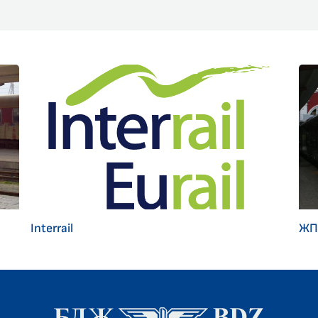
Interrail
ЖП