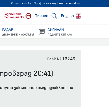
Статистика
Профил на купувача
Контакти
тнически превози
Родопската
Търсене
English
теснолинейка
РАДАР
СИГНАЛИ
ДВИЖЕНИЕ И ЛОКАЦИЯ
ПОДАЙТЕ СИГНАЛ
10249
Влак №
тровград 20:41)
минути закъснение след изчакване на