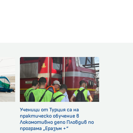
am
Ученици от Турция са на
и
практическо обучение в
Локомотивно депо Пловдив по
програма „Еразъм +“