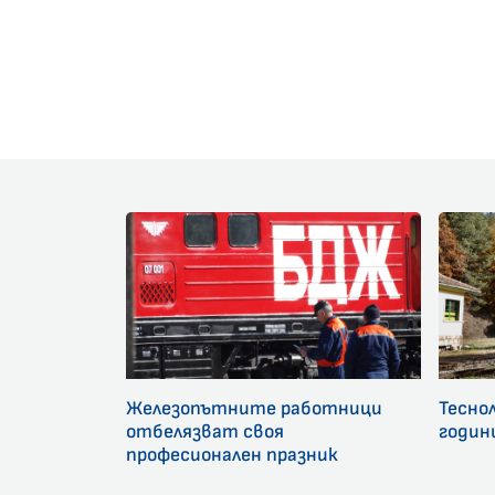
Железопътните работници
Тесно
отбелязват своя
годин
професионален празник