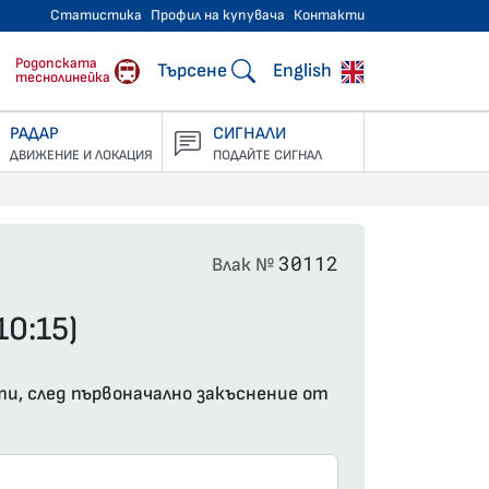
Статистика
Профил на купувача
Контакти
тнически превози
Родопската
Търсене
English
теснолинейка
РАДАР
СИГНАЛИ
ДВИЖЕНИЕ И ЛОКАЦИЯ
ПОДАЙТЕ СИГНАЛ
30112
Влак №
0:15)
ти, след първоначално закъснение от