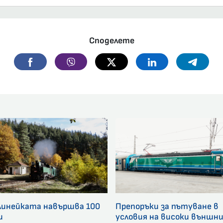
Споделете
Facebook
Viber
Twitter
Linkedin
Telegr
линейката навършва 100
Препоръки за пътуване в
и
условия на високи външн