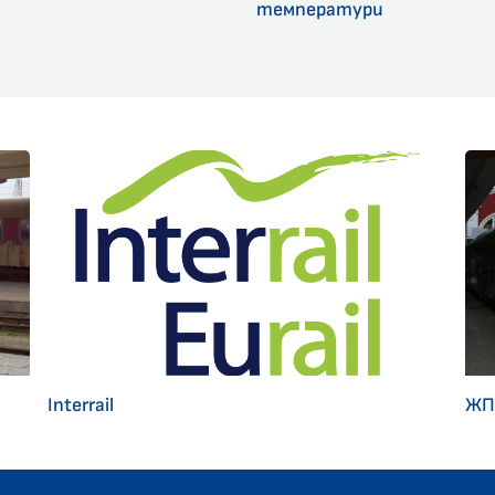
температури
Interrail
ЖП