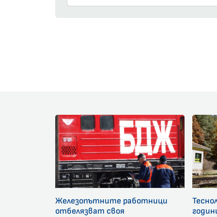
Железопътните работници
Тесно
отбелязват своя
годин