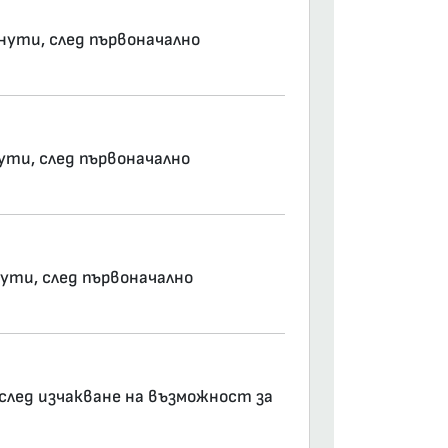
инути, след първоначално
нути, след първоначално
нути, след първоначално
 след изчакване на възможност за