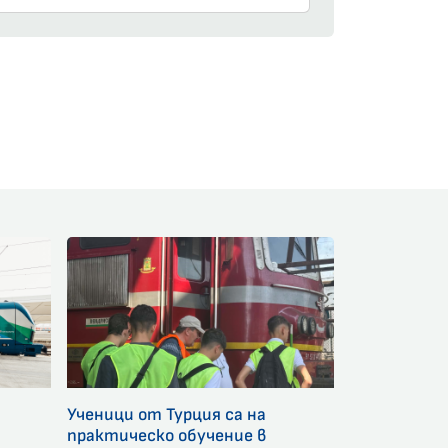
am
Ученици от Турция са на
и
практическо обучение в