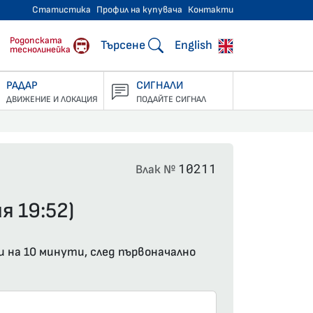
Статистика
Профил на купувача
Контакти
тнически превози
Родопската
Търсене
English
теснолинейка
РАДАР
СИГНАЛИ
ДВИЖЕНИЕ И ЛОКАЦИЯ
ПОДАЙТЕ СИГНАЛ
10211
Влак №
я 19:52)
и на 10 минути, след първоначално