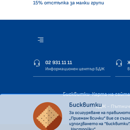
15% отстъпка за малки групи
02 931 11 11
Информационен център БДЖ
в
Бисквитки
Карта на сайта
Бисквитки
“БДЖ - Пътнич
За осигуряване на правилнот
„Приемам всички“ Вие се съг
използването на “бисквитки”
„Настройки“.