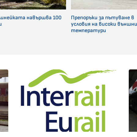
линейката навършва 100
Препоръки за пътуване в
и
условия на високи външн
температури