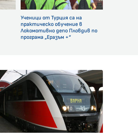
Ученици от Турция са на
и
практическо обучение в
Локомотивно депо Пловдив по
програма „Еразъм +“