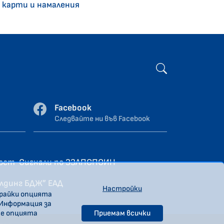
 карти и намаления
Facebook
Следвайте ни във Facebook
ност
Сигнали по ЗЗЛПСПОИН
олдинг БДЖ” ЕАД
Настройки
ирайки опцията
 Информация за
те опцията
Приемам всички