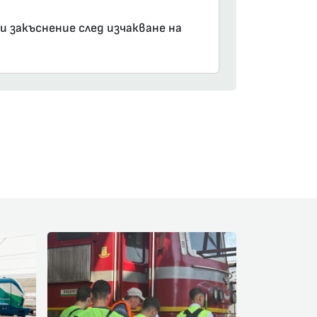
и закъснение след изчакване на
am