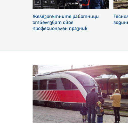
Железопътните работници
Тесно
отбелязват своя
годин
професионален празник