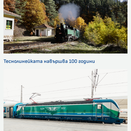
Теснолинейката навършва 100 години