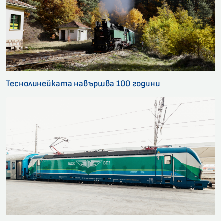
Теснолинейката навършва 100 години