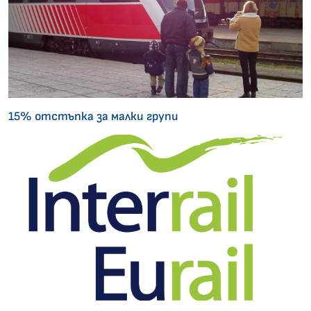
15% отстъпка за малки групи