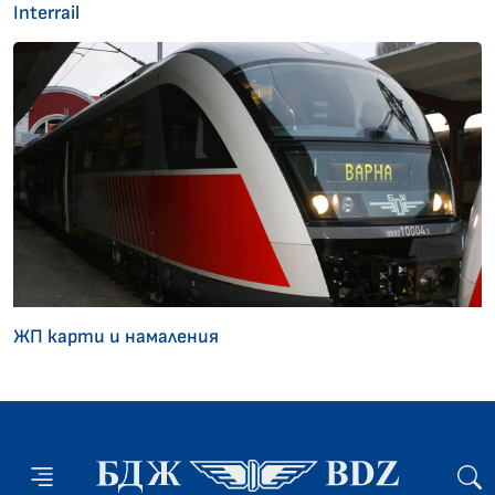
Interrail
ЖП карти и намаления