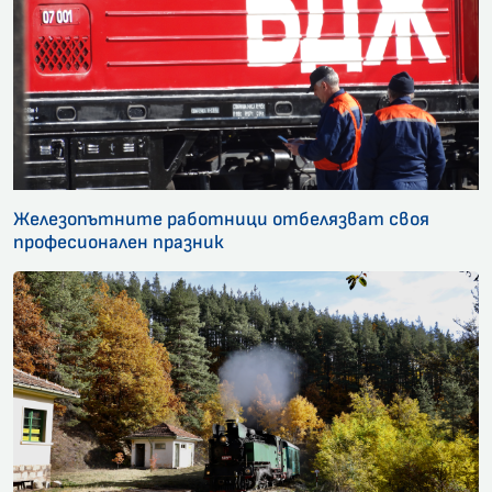
Железопътните работници отбелязват своя
професионален празник