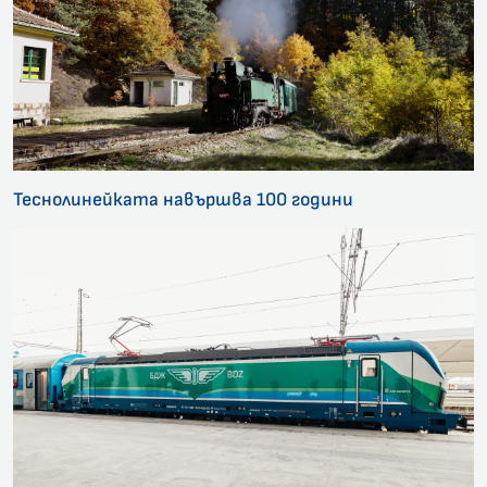
Теснолинейката навършва 100 години