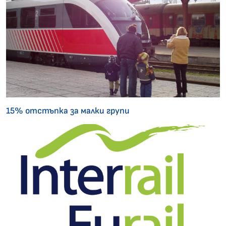
15% отстъпка за малки групи