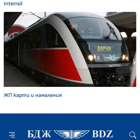
Interrail
ЖП карти и намаления