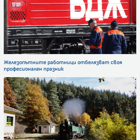
Железопътните работници отбелязват своя
професионален празник