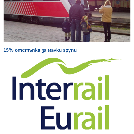
15% отстъпка за малки групи