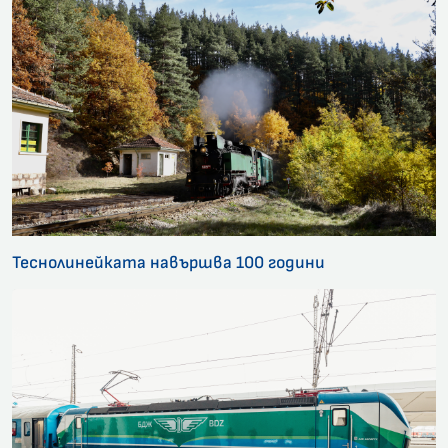
Теснолинейката навършва 100 години