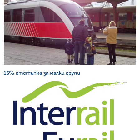
15% отстъпка за малки групи