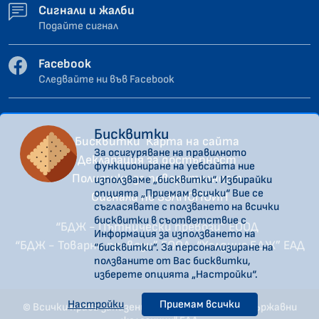
Сигнали и жалби
Подайте сигнал
Facebook
Следвайте ни във Facebook
Бисквитки
Бисквитки
Карта на сайта
За осигуряване на правилното
Декларация за достъпност
функциониране на уебсайта ние
Политика за поверителност
използваме „бисквитки“. Избирайки
опцията „Приемам всички“ Вие се
Сигнали по ЗЗЛПСПОИН
съгласявате с ползването на всички
бисквитки в съответствие с
“БДЖ - Пътнически превози” ЕООД
Информация за използването на
“БДЖ - Товарни превози” ЕООД
“Холдинг БДЖ” ЕАД
“бисквитки”. За персонализиране на
ползваните от Вас бисквитки,
изберете опцията „Настройки“.
Настройки
Приемам всички
© Всички права запазени. "Холдинг Български държавни