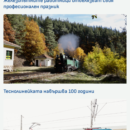
Железопътните работници отбелязват своя
професионален празник
Теснолинейката навършва 100 години