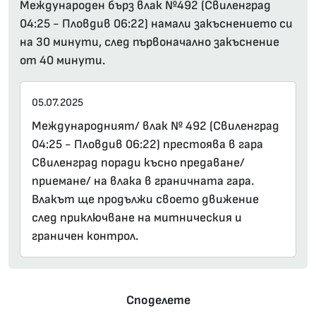
Международен бърз влак №492 (Свиленград
04:25 - Пловдив 06:22) намали закъснението си
на 30 минути, след първоначално закъснение
от 40 минути.
05.07.2025
Международният/ влак № 492 (Свиленград
04:25 - Пловдив 06:22) престоява в гара
Свиленград поради късно предаване/
приемане/ на влака в граничната гара.
Влакът ще продължи своето движение
след приключване на митническия и
граничен контрол.
Споделете