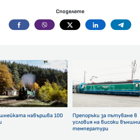
Споделете
Facebook
Viber
Twitter
Linkedin
Telegr
линейката навършва 100
Препоръки за пътуване в
и
условия на високи външн
температури