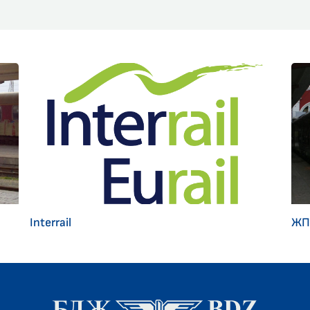
Interrail
ЖП