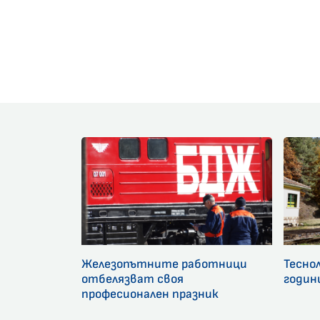
Железопътните работници
Тесно
отбелязват своя
годин
професионален празник