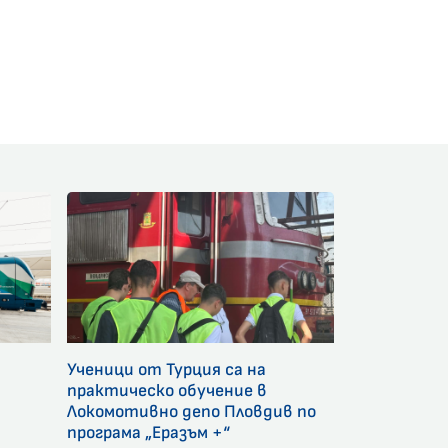
am
Ученици от Турция са на
и
практическо обучение в
Локомотивно депо Пловдив по
програма „Еразъм +“