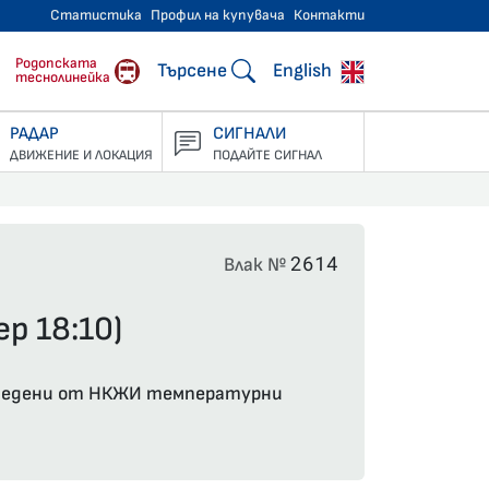
Статистика
Профил на купувача
Контакти
тнически превози
Родопската
Търсене
English
теснолинейка
РАДАР
СИГНАЛИ
ДВИЖЕНИЕ И ЛОКАЦИЯ
ПОДАЙТЕ СИГНАЛ
2614
Влак №
р 18:10)
 въведени от НКЖИ температурни