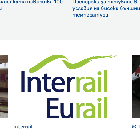
линейката навършва 100
Препоръки за пътуване в
и
условия на високи външн
температури
Interrail
ЖП