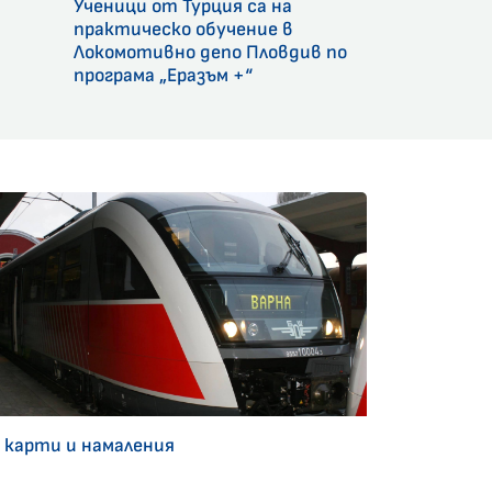
Ученици от Турция са на
и
практическо обучение в
Локомотивно депо Пловдив по
програма „Еразъм +“
 карти и намаления