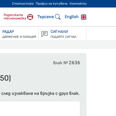
Статистика
Профил на купувача
Контакти
тнически превози
Родопската
Търсене
English
теснолинейка
РАДАР
СИГНАЛИ
ДВИЖЕНИЕ И ЛОКАЦИЯ
ПОДАЙТЕ СИГНАЛ
2636
Влак №
50)
след изчакване на връзка с друг влак.