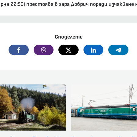
рна 22:50) престоява в гара Добрич поради изчакване н
Споделете
Facebook
Viber
Twitter
Linkedin
Telegr