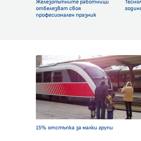
Железопътните работници
Тесно
отбелязват своя
годин
професионален празник
15% отстъпка за малки групи