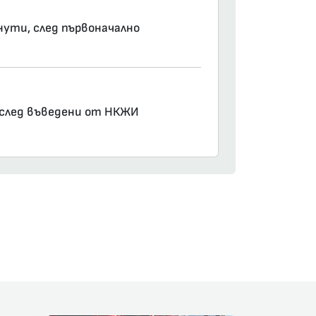
нути, след първоначално
е след въведени от НКЖИ
am