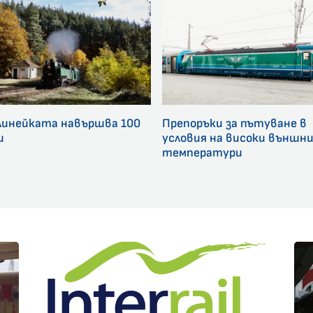
линейката навършва 100
Препоръки за пътуване в
и
условия на високи външн
температури