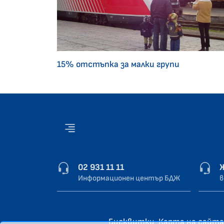
15% отстъпка за малки групи
02 931 11 11
Информационен център БДЖ
в
Бисквитки
Карта на сайта