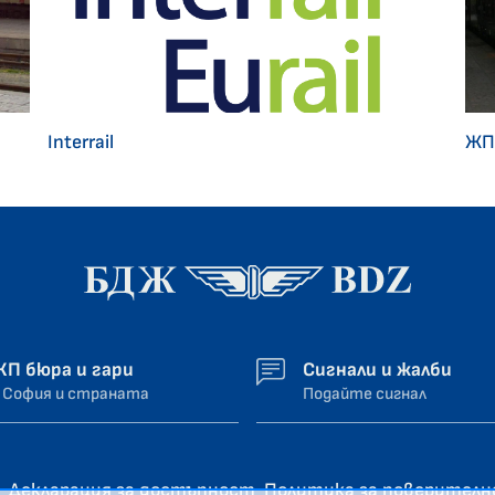
Interrail
ЖП
ЖП бюра и гари
Сигнали и жалби
 София и страната
Подайте сигнал
Декларация за достъпност
Политика за поверител