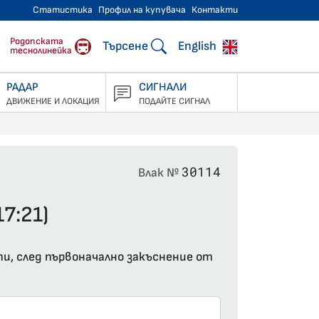
Статистика
Профил на купувача
Контакти
тнически превози
Родопската
Търсене
English
теснолинейка
РАДАР
СИГНАЛИ
ДВИЖЕНИЕ И ЛОКАЦИЯ
ПОДАЙТЕ СИГНАЛ
30114
Влак №
7:21)
ти, след първоначално закъснение от