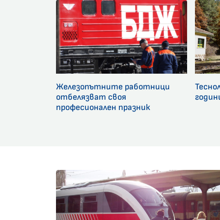
Железопътните работници
Тесно
отбелязват своя
годин
професионален празник