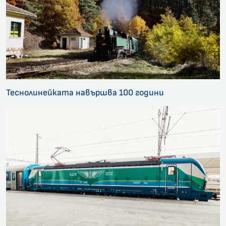
Теснолинейката навършва 100 години