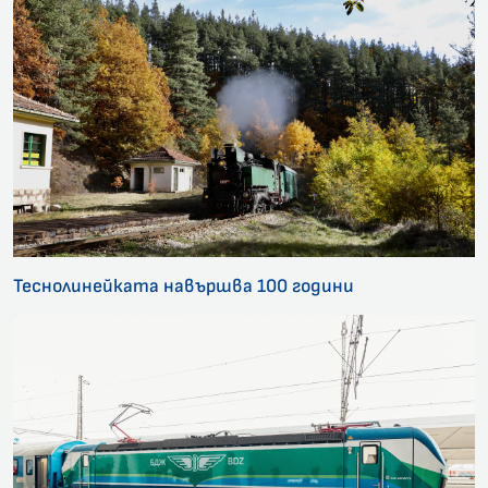
Теснолинейката навършва 100 години