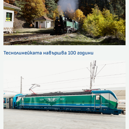
Теснолинейката навършва 100 години