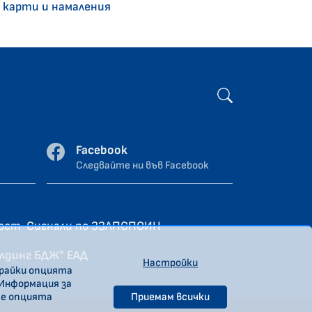
 карти и намаления
Facebook
Следвайте ни във Facebook
ност
Сигнали по ЗЗЛПСПОИН
олдинг БДЖ” ЕАД
Настройки
ирайки опцията
 Информация за
те опцията
Приемам всички