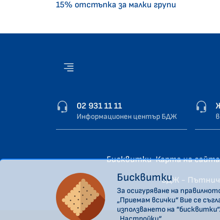
15% отстъпка за малки групи
02 931 11 11
Информационен център БДЖ
в
Бисквитки
Карта на сайта
Бисквитки
“БДЖ - Пътнич
За осигуряване на правилнот
„Приемам всички“ Вие се съг
използването на “бисквитки”
„Настройки“.