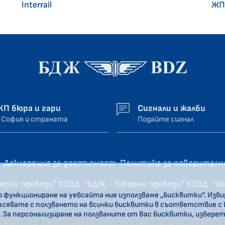
Interrail
ЖП
ЖП бюра и гари
Сигнали и жалби
 София и страната
Подайте сигнал
Декларация за достъпност
Политика за поверител
ески превози” ЕООД
“БДЖ - Товарни превози” ЕООД
“Х
о функциониране на уебсайта ние използваме „бисквитки“. Изб
ласявате с ползването на всички бисквитки в съответствие с
. За персонализиране на ползваните от Вас бисквитки, избере