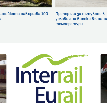
линейката навършва 100
Препоръки за пътуване в
и
условия на високи външн
температури