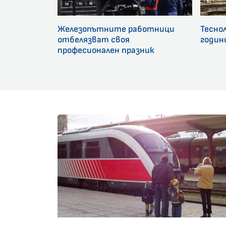
Железопътните работници
Тесно
отбелязват своя
годин
професионален празник