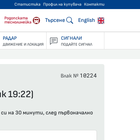
Статистика
Профил на купувача
Контакти
тнически превози
Родопската
Търсене
English
теснолинейка
РАДАР
СИГНАЛИ
ДВИЖЕНИЕ И ЛОКАЦИЯ
ПОДАЙТЕ СИГНАЛ
10224
Влак №
к 19:22)
 си на 30 минути, след първоначално