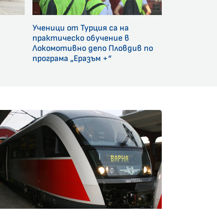
Ученици от Турция са на
и
практическо обучение в
Локомотивно депо Пловдив по
програма „Еразъм +“